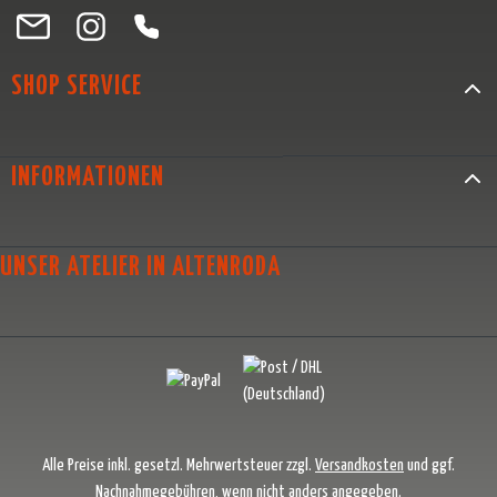
Besuche uns auf Facebook – öffnet in neuem Tab (externer Link)
Schau auf Instagram vorbei – öffnet in neuem Tab (externer Link)
Lass dich auf Pinterest inspirieren – öffnet in neuem Tab (exter
Folge uns auf X – öffnet in neuem Tab (externer Link)
SHOP SERVICE
INFORMATIONEN
UNSER ATELIER IN ALTENRODA
Alle Preise inkl. gesetzl. Mehrwertsteuer zzgl.
Versandkosten
und ggf.
Nachnahmegebühren, wenn nicht anders angegeben.