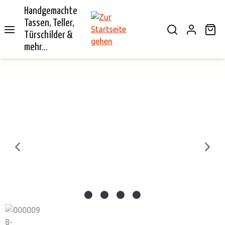
Handgemachte
alt springen
Tassen, Teller,
Wa
Türschilder &
mehr...
Bildergalerie überspringen