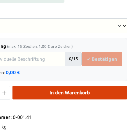
hlen
ung
(max. 15 Zeichen, 1,00 € pro Zeichen)
✓ Bestätigen
0
/15
0,00 €
en:
Anzahl: Gib den gewünschten Wert ein od
In den Warenkorb
mmer:
0-001.41
2 kg