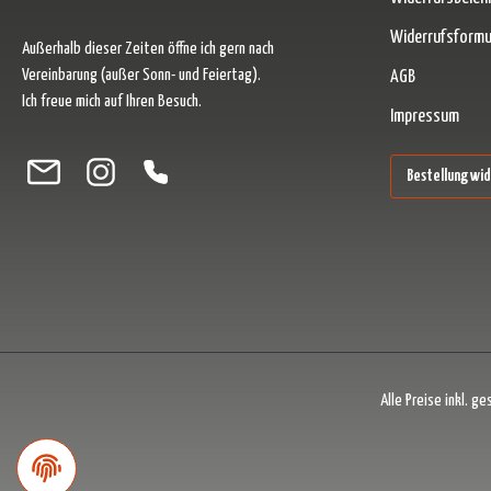
Widerrufsformu
Außerhalb dieser Zeiten öffne ich gern nach
Vereinbarung (außer Sonn- und Feiertag).
AGB
Ich freue mich auf Ihren Besuch.
Impressum
Besuche uns auf Facebook – öffnet in neuem Tab (externer Link)
Schau auf Instagram vorbei – öffnet in neuem Tab (externer Link)
Lass dich auf Pinterest inspirieren – öffnet in neuem Tab (ext
Folge uns auf X – öffnet in neuem Tab (externer Link)
Bestellung wi
Alle Preise inkl. g