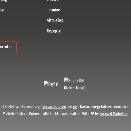
lar
Termine
Aktuelles
Rezepte
erner Link)
derrufen
esetzl. Mehrwertsteuer zzgl.
Versandkosten
und ggf. Nachnahmegebühren, wenn nicht
© 2026 Töpferei Kröner – Alle Rechte vorbehalten. With ❤ by
Forward Marketing