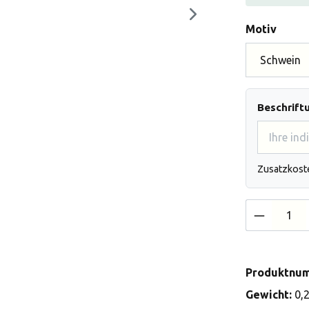
auswä
Motiv
Beschrift
Zusatzkost
Produkt 
Produktnu
Gewicht:
0,