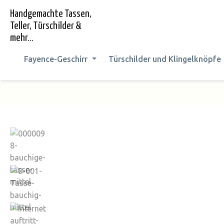
springen
Zur Hauptnavigation springen
Handgemachte Tassen,
Teller, Türschilder &
mehr...
Fayence-Geschirr
Türschilder und Klingelknöpfe
Bildergalerie überspringen