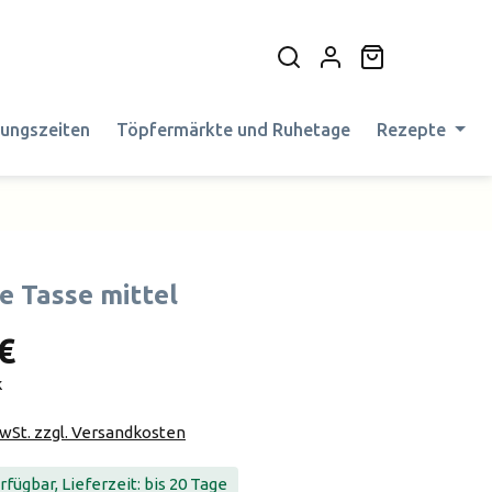
Warenkorb en
nungszeiten
Töpfermärkte und Ruhetage
Rezepte
e Tasse mittel
€
k
MwSt. zzgl. Versandkosten
fügbar, Lieferzeit: bis 20 Tage