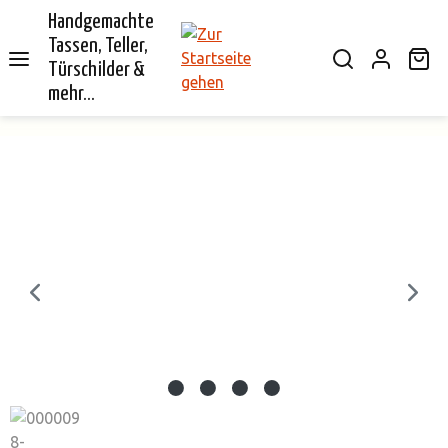
Handgemachte
alt springen
Tassen, Teller,
Wa
Türschilder &
mehr...
Bildergalerie überspringen