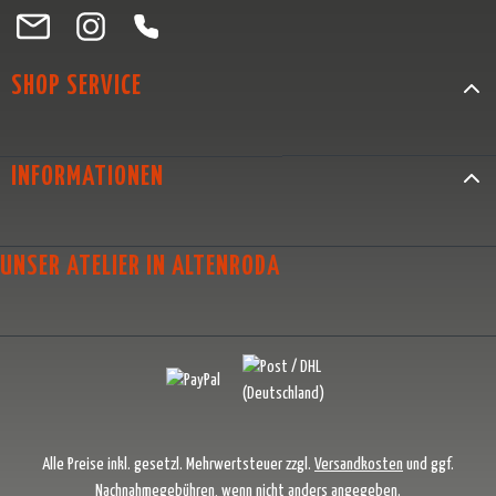
Besuche uns auf Facebook – öffnet in neuem Tab (externer Link)
Schau auf Instagram vorbei – öffnet in neuem Tab (externer Link)
Lass dich auf Pinterest inspirieren – öffnet in neuem Tab (exter
Folge uns auf X – öffnet in neuem Tab (externer Link)
SHOP SERVICE
INFORMATIONEN
UNSER ATELIER IN ALTENRODA
Alle Preise inkl. gesetzl. Mehrwertsteuer zzgl.
Versandkosten
und ggf.
Nachnahmegebühren, wenn nicht anders angegeben.