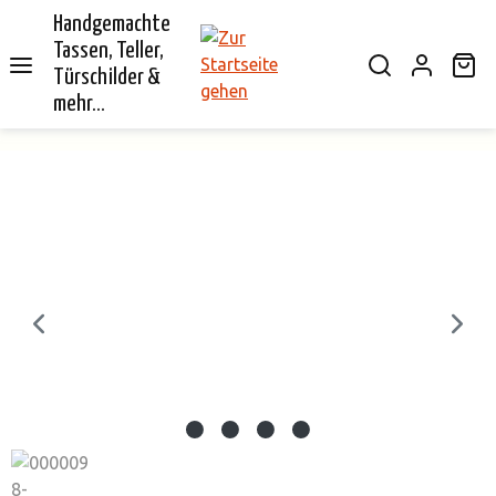
Handgemachte
alt springen
Tassen, Teller,
Wa
Türschilder &
mehr...
Bildergalerie überspringen