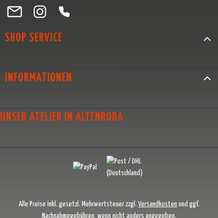
Besuche uns auf Facebook – öffnet in neuem Tab (externer Link)
Schau auf Instagram vorbei – öffnet in neuem Tab (externer Link)
Lass dich auf Pinterest inspirieren – öffnet in neuem Tab (exter
Folge uns auf X – öffnet in neuem Tab (externer Link)
SHOP SERVICE
INFORMATIONEN
UNSER ATELIER IN ALTENRODA
Alle Preise inkl. gesetzl. Mehrwertsteuer zzgl.
Versandkosten
und ggf.
Nachnahmegebühren, wenn nicht anders angegeben.