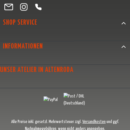
Besuche uns auf Facebook – öffnet in neuem Tab (externer Link)
Schau auf Instagram vorbei – öffnet in neuem Tab (externer Link)
Lass dich auf Pinterest inspirieren – öffnet in neuem Tab (exter
Folge uns auf X – öffnet in neuem Tab (externer Link)
SHOP SERVICE
INFORMATIONEN
UNSER ATELIER IN ALTENRODA
Alle Preise inkl. gesetzl. Mehrwertsteuer zzgl.
Versandkosten
und ggf.
Nachnahmegebühren, wenn nicht anders angegeben.