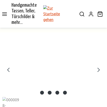
Handgemachte
alt springen
Tassen, Teller,
Wa
Türschilder &
mehr...
Bildergalerie überspringen