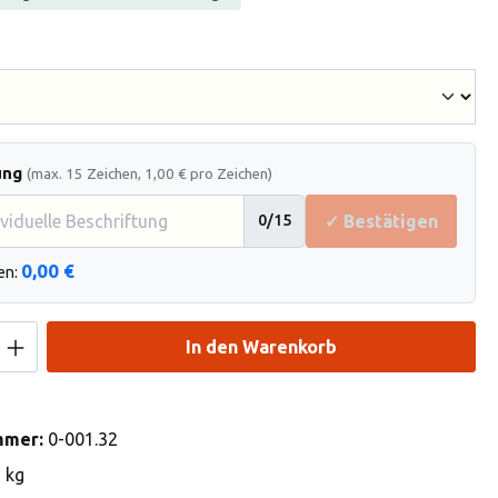
hlen
ung
(max. 15 Zeichen, 1,00 € pro Zeichen)
✓ Bestätigen
0
/15
0,00 €
en:
Anzahl: Gib den gewünschten Wert ein od
In den Warenkorb
mmer:
0-001.32
2 kg