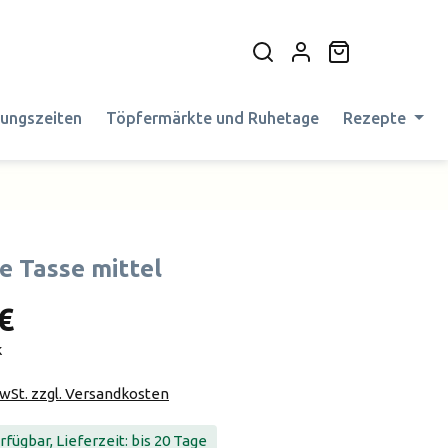
Warenkorb en
nungszeiten
Töpfermärkte und Ruhetage
Rezepte
e Tasse mittel
€
k
MwSt. zzgl. Versandkosten
fügbar, Lieferzeit: bis 20 Tage