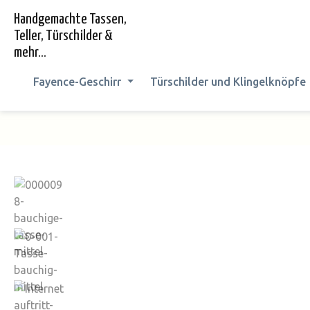
springen
Zur Hauptnavigation springen
Handgemachte Tassen,
Teller, Türschilder &
mehr...
Fayence-Geschirr
Türschilder und Klingelknöpfe
Bildergalerie überspringen