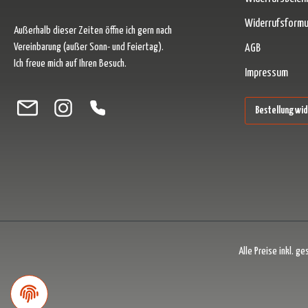
Widerrufsformu
Außerhalb dieser Zeiten öffne ich gern nach
Vereinbarung (außer Sonn- und Feiertag).
AGB
Ich freue mich auf Ihren Besuch.
Impressum
Besuche uns auf Facebook – öffnet in neuem Tab (externer Link)
Schau auf Instagram vorbei – öffnet in neuem Tab (externer Link)
Lass dich auf Pinterest inspirieren – öffnet in neuem Tab (ext
Folge uns auf X – öffnet in neuem Tab (externer Link)
Bestellung wi
Alle Preise inkl. g