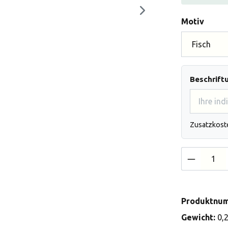
auswä
Motiv
Beschrift
Zusatzkost
Produkt 
Produktnu
Gewicht:
0,