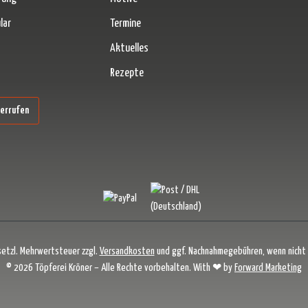
lar
Termine
Aktuelles
Rezepte
erner Link)
derrufen
esetzl. Mehrwertsteuer zzgl.
Versandkosten
und ggf. Nachnahmegebühren, wenn nicht
© 2026 Töpferei Kröner – Alle Rechte vorbehalten. With ❤ by
Forward Marketing