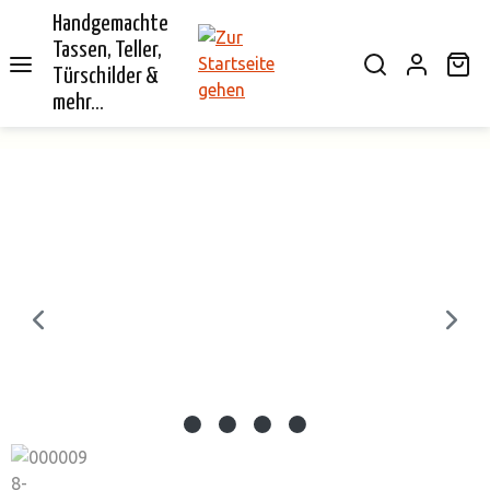
Handgemachte
alt springen
Tassen, Teller,
Wa
Türschilder &
mehr...
Bildergalerie überspringen