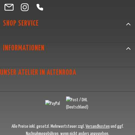
Besuche uns auf Facebook – öffnet in neuem Tab (externer Link)
Schau auf Instagram vorbei – öffnet in neuem Tab (externer Link)
Lass dich auf Pinterest inspirieren – öffnet in neuem Tab (exter
Folge uns auf X – öffnet in neuem Tab (externer Link)
SHOP SERVICE
INFORMATIONEN
UNSER ATELIER IN ALTENRODA
Alle Preise inkl. gesetzl. Mehrwertsteuer zzgl.
Versandkosten
und ggf.
Nachnahmegebühren, wenn nicht anders angegeben.