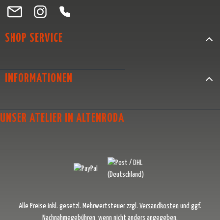
Besuche uns auf Facebook – öffnet in neuem Tab (externer Link)
Schau auf Instagram vorbei – öffnet in neuem Tab (externer Link)
Lass dich auf Pinterest inspirieren – öffnet in neuem Tab (exter
Folge uns auf X – öffnet in neuem Tab (externer Link)
SHOP SERVICE
INFORMATIONEN
UNSER ATELIER IN ALTENRODA
Alle Preise inkl. gesetzl. Mehrwertsteuer zzgl.
Versandkosten
und ggf.
Nachnahmegebühren, wenn nicht anders angegeben.