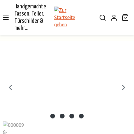
Handgemachte
alt springen
Tassen, Teller,
Wa
Türschilder &
mehr...
Bildergalerie überspringen