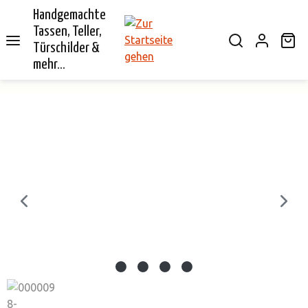
Handgemachte
alt springen
Tassen, Teller,
Wa
Türschilder &
mehr...
Bildergalerie überspringen