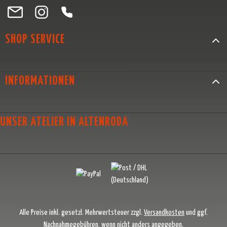
Besuche uns auf Facebook – öffnet in neuem Tab (externer Link)
Schau auf Instagram vorbei – öffnet in neuem Tab (externer Link)
Lass dich auf Pinterest inspirieren – öffnet in neuem Tab (exter
Folge uns auf X – öffnet in neuem Tab (externer Link)
SHOP SERVICE
INFORMATIONEN
UNSER ATELIER IN ALTENRODA
Alle Preise inkl. gesetzl. Mehrwertsteuer zzgl.
Versandkosten
und ggf.
Nachnahmegebühren, wenn nicht anders angegeben.