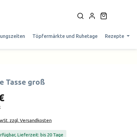
Warenkorb en
nungszeiten
Töpfermärkte und Ruhetage
Rezepte
e Tasse groß
€
k
MwSt. zzgl. Versandkosten
fügbar, Lieferzeit: bis 20 Tage