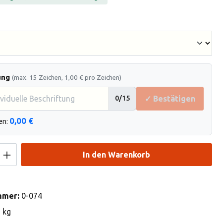
hlen
ung
(max. 15 Zeichen, 1,00 € pro Zeichen)
✓ Bestätigen
0
/15
0,00 €
en:
Anzahl: Gib den gewünschten Wert ein od
In den Warenkorb
mmer:
0-074
3 kg