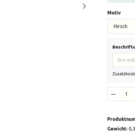
auswä
Motiv
Beschrift
Zusatzkost
Produkt 
Produktnu
Gewicht:
0,