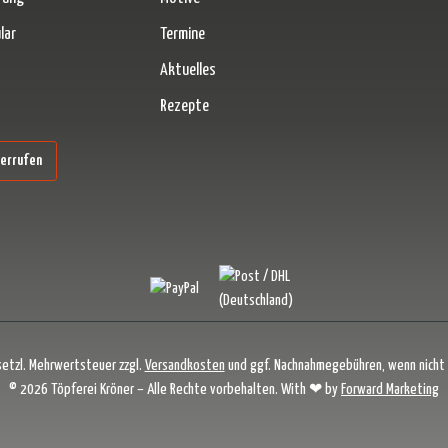
lar
Termine
Aktuelles
Rezepte
erner Link)
derrufen
esetzl. Mehrwertsteuer zzgl.
Versandkosten
und ggf. Nachnahmegebühren, wenn nicht
© 2026 Töpferei Kröner – Alle Rechte vorbehalten. With ❤ by
Forward Marketing