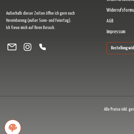
Widerrufsformu
Außerhalb dieser Zeiten öffne ich gern nach
Vereinbarung (außer Sonn- und Feiertag).
AGB
Ich freue mich auf Ihren Besuch.
Impressum
Besuche uns auf Facebook – öffnet in neuem Tab (externer Link)
Schau auf Instagram vorbei – öffnet in neuem Tab (externer Link)
Lass dich auf Pinterest inspirieren – öffnet in neuem Tab (ext
Folge uns auf X – öffnet in neuem Tab (externer Link)
Bestellung wi
Alle Preise inkl. g