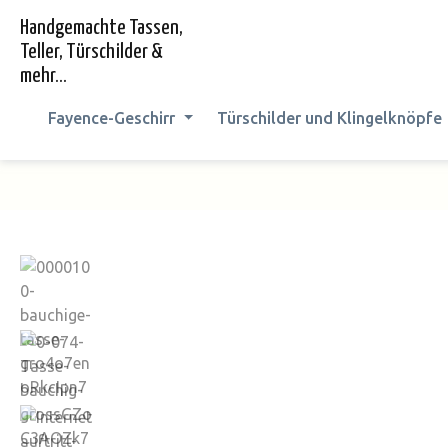
springen
Zur Hauptnavigation springen
Handgemachte Tassen,
Teller, Türschilder &
mehr...
Fayence-Geschirr
Türschilder und Klingelknöpfe
Bildergalerie überspringen