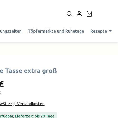
Warenkorb en
nungszeiten
Töpfermärkte und Ruhetage
Rezepte
e Tasse extra groß
€
k
MwSt. zzgl. Versandkosten
fügbar, Lieferzeit: bis 20 Tage