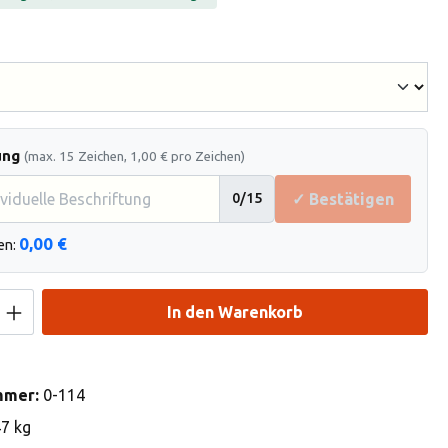
hlen
ung
(max. 15 Zeichen, 1,00 € pro Zeichen)
✓ Bestätigen
0
/15
0,00 €
en:
Anzahl: Gib den gewünschten Wert ein od
In den Warenkorb
mmer:
0-114
47 kg