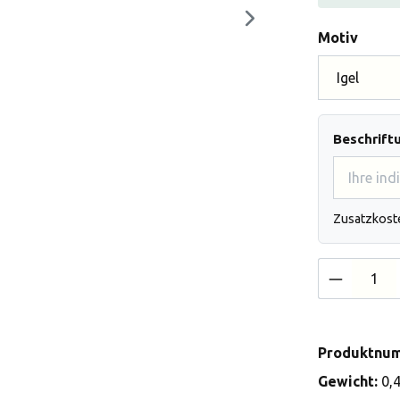
auswä
Motiv
Beschrift
Zusatzkost
Produkt 
Produktnu
Gewicht:
0,