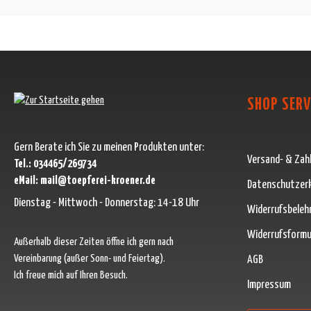
SHOP SERV
Gern Berate ich Sie zu meinen Produkten unter:
Versand- & Zah
Tel.: 034465/269734
eMail: mail@toepferei-kroener.de
Datenschutzer
Dienstag - Mittwoch - Donnerstag: 14-18 Uhr
Widerrufsbeleh
Widerrufsformu
Außerhalb dieser Zeiten öffne ich gern nach
Vereinbarung (außer Sonn- und Feiertag).
AGB
Ich freue mich auf Ihren Besuch.
Impressum