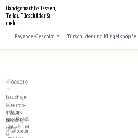
springen
Zur Hauptnavigation springen
Handgemachte Tassen,
Teller, Türschilder &
mehr...
Fayence-Geschirr
Türschilder und Klingelknöpfe
Bildergalerie überspringen