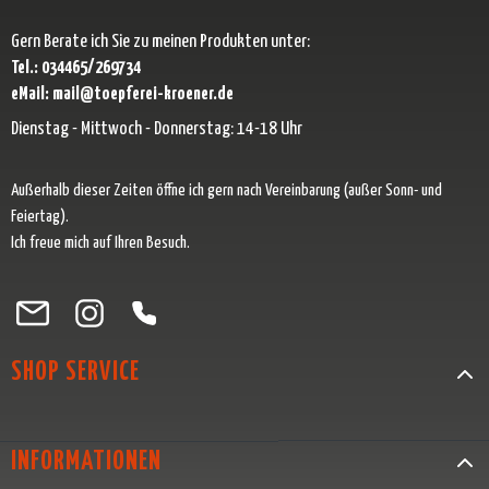
Gern Berate ich Sie zu meinen Produkten unter:
Tel.: 034465/269734
eMail: mail@toepferei-kroener.de
Dienstag - Mittwoch - Donnerstag: 14-18 Uhr
Außerhalb dieser Zeiten öffne ich gern nach Vereinbarung (außer Sonn- und
Feiertag).
Ich freue mich auf Ihren Besuch.
Besuche uns auf Facebook – öffnet in neuem Tab (externer Link)
Schau auf Instagram vorbei – öffnet in neuem Tab (externer Link)
Lass dich auf Pinterest inspirieren – öffnet in neuem Tab (exter
Folge uns auf X – öffnet in neuem Tab (externer Link)
SHOP SERVICE
INFORMATIONEN