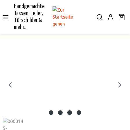
Handgemachte
alt springen
Tassen, Teller,
Wa
Türschilder &
mehr...
Bildergalerie überspringen