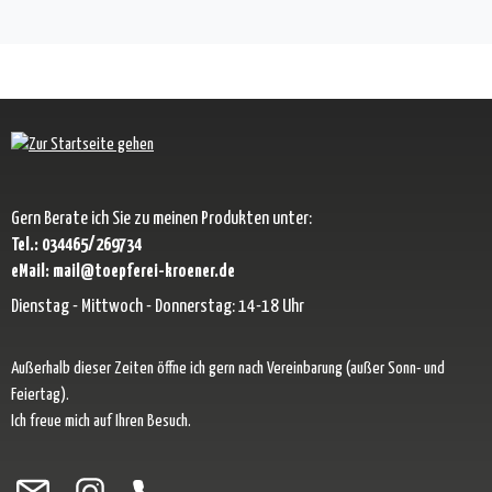
Gern Berate ich Sie zu meinen Produkten unter:
Tel.: 034465/269734
eMail: mail@toepferei-kroener.de
Dienstag - Mittwoch - Donnerstag: 14-18 Uhr
Außerhalb dieser Zeiten öffne ich gern nach Vereinbarung (außer Sonn- und
Feiertag).
Ich freue mich auf Ihren Besuch.
Besuche uns auf Facebook – öffnet in neuem Tab (externer Link)
Schau auf Instagram vorbei – öffnet in neuem Tab (externer Link)
Lass dich auf Pinterest inspirieren – öffnet in neuem Tab (exter
Folge uns auf X – öffnet in neuem Tab (externer Link)