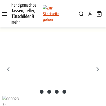
Handgemachte
alt springen
Tassen, Teller,
Wa
Türschilder &
mehr...
Bildergalerie überspringen