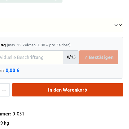
hlen
ung
(max. 15 Zeichen, 1,00 € pro Zeichen)
✓ Bestätigen
0
/15
0,00 €
en:
Anzahl: Gib den gewünschten Wert ein od
In den Warenkorb
mmer:
0-051
19 kg