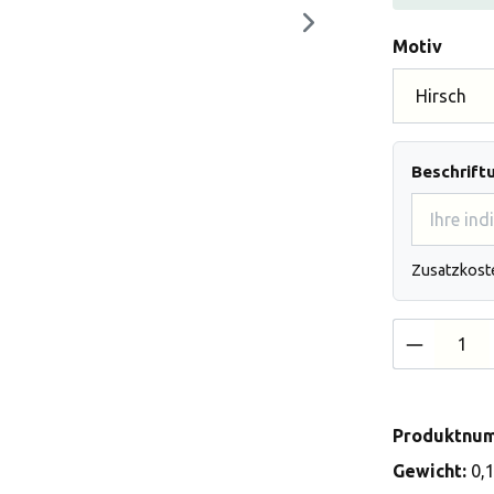
auswä
Motiv
Beschrift
Zusatzkost
Produkt 
Produktnu
Gewicht:
0,