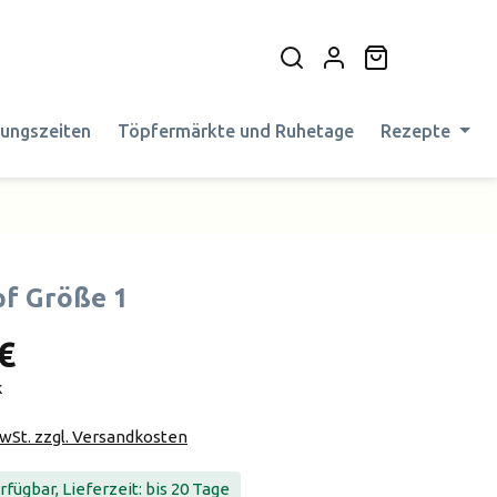
Warenkorb en
nungszeiten
Töpfermärkte und Ruhetage
Rezepte
f Größe 1
€
k
MwSt. zzgl. Versandkosten
fügbar, Lieferzeit: bis 20 Tage