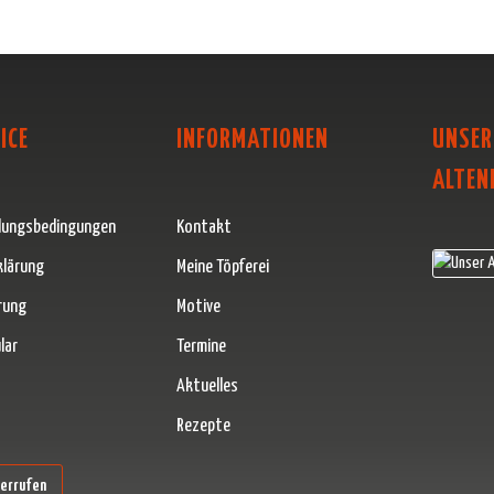
ICE
INFORMATIONEN
UNSER
ALTEN
lungsbedingungen
Kontakt
klärung
Meine Töpferei
rung
Motive
lar
Termine
Aktuelles
Rezepte
erner Link)
derrufen