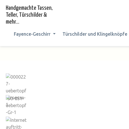
springen
Zur Hauptnavigation springen
Handgemachte Tassen,
Teller, Türschilder &
mehr...
Fayence-Geschirr
Türschilder und Klingelknöpfe
Bildergalerie überspringen