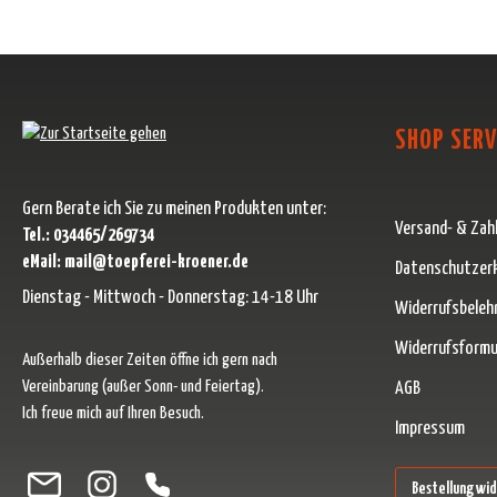
SHOP SERV
Gern Berate ich Sie zu meinen Produkten unter:
Versand- & Zah
Tel.: 034465/269734
eMail: mail@toepferei-kroener.de
Datenschutzer
Dienstag - Mittwoch - Donnerstag: 14-18 Uhr
Widerrufsbeleh
Widerrufsformu
Außerhalb dieser Zeiten öffne ich gern nach
Vereinbarung (außer Sonn- und Feiertag).
AGB
Ich freue mich auf Ihren Besuch.
Impressum
Besuche uns auf Facebook – öffnet in neuem Tab (externer Link)
Schau auf Instagram vorbei – öffnet in neuem Tab (externer Link)
Lass dich auf Pinterest inspirieren – öffnet in neuem Tab (ext
Folge uns auf X – öffnet in neuem Tab (externer Link)
Bestellung wi