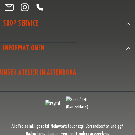
Besuche uns auf Facebook – öffnet in neuem Tab (externer Link)
Schau auf Instagram vorbei – öffnet in neuem Tab (externer Link)
Lass dich auf Pinterest inspirieren – öffnet in neuem Tab (exter
Folge uns auf X – öffnet in neuem Tab (externer Link)
SHOP SERVICE
INFORMATIONEN
UNSER ATELIER IN ALTENRODA
Alle Preise inkl. gesetzl. Mehrwertsteuer zzgl.
Versandkosten
und ggf.
Nachnahmegebühren, wenn nicht anders angegeben.