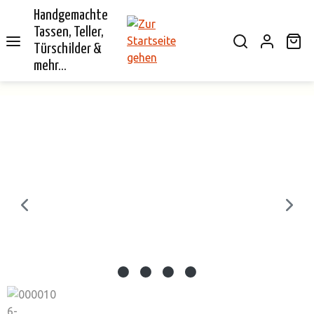
Handgemachte
alt springen
Tassen, Teller,
Wa
Türschilder &
mehr...
Bildergalerie überspringen