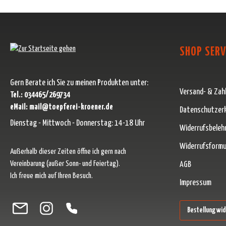
SHOP SERV
Gern Berate ich Sie zu meinen Produkten unter:
Versand- & Zah
Tel.: 034465/269734
eMail: mail@toepferei-kroener.de
Datenschutzer
Dienstag - Mittwoch - Donnerstag: 14-18 Uhr
Widerrufsbeleh
Widerrufsformu
Außerhalb dieser Zeiten öffne ich gern nach
Vereinbarung (außer Sonn- und Feiertag).
AGB
Ich freue mich auf Ihren Besuch.
Impressum
Besuche uns auf Facebook – öffnet in neuem Tab (externer Link)
Schau auf Instagram vorbei – öffnet in neuem Tab (externer Link)
Lass dich auf Pinterest inspirieren – öffnet in neuem Tab (ext
Folge uns auf X – öffnet in neuem Tab (externer Link)
Bestellung wi