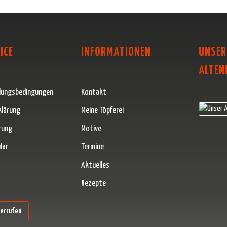
ICE
INFORMATIONEN
UNSER
ALTEN
lungsbedingungen
Kontakt
klärung
Meine Töpferei
rung
Motive
lar
Termine
Aktuelles
Rezepte
erner Link)
derrufen