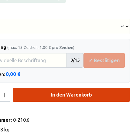
hlen
ung
(max. 15 Zeichen, 1,00 € pro Zeichen)
✓ Bestätigen
0
/15
0,00 €
en:
Anzahl: Gib den gewünschten Wert ein od
In den Warenkorb
mmer:
0-210.6
18 kg