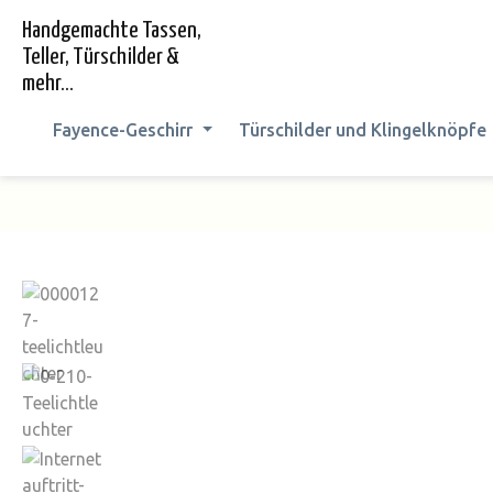
springen
Zur Hauptnavigation springen
Handgemachte Tassen,
Teller, Türschilder &
mehr...
Fayence-Geschirr
Türschilder und Klingelknöpfe
Bildergalerie überspringen