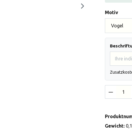
auswä
Motiv
Beschrift
Zusatzkost
Produkt 
Produktnu
Gewicht:
0,