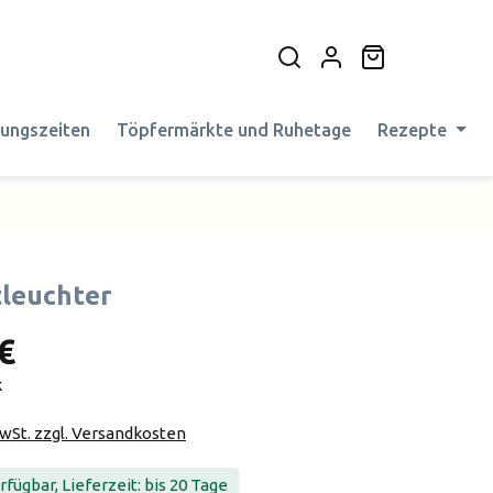
Warenkorb en
nungszeiten
Töpfermärkte und Ruhetage
Rezepte
tleuchter
€
k
MwSt. zzgl. Versandkosten
fügbar, Lieferzeit: bis 20 Tage