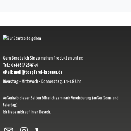
Gern Berate ich Sie zu meinen Produkten unter:
Tel.: 034465/269734
eMail: mail@toepferei-kroener.de
Dienstag - Mittwoch - Donnerstag: 14-18 Uhr
Außerhalb dieser Zeiten öffne ich gern nach Vereinbarung (außer Sonn- und
Feiertag).
Ich freue mich auf Ihren Besuch.
Besuche uns auf Facebook – öffnet in neuem Tab (externer Link)
Schau auf Instagram vorbei – öffnet in neuem Tab (externer Link)
Lass dich auf Pinterest inspirieren – öffnet in neuem Tab (exter
Folge uns auf X – öffnet in neuem Tab (externer Link)