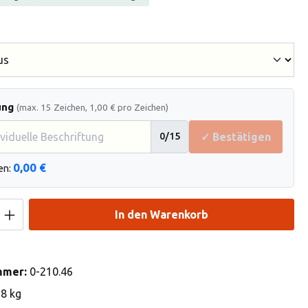
hlen
ung
(max. 15 Zeichen, 1,00 € pro Zeichen)
✓ Bestätigen
0
/15
0,00 €
en:
Anzahl: Gib den gewünschten Wert ein od
In den Warenkorb
mmer:
0-210.46
18 kg