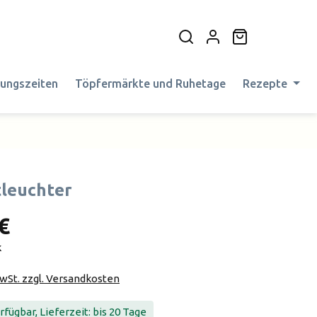
Warenkorb en
nungszeiten
Töpfermärkte und Ruhetage
Rezepte
tleuchter
€
k
MwSt. zzgl. Versandkosten
fügbar, Lieferzeit: bis 20 Tage