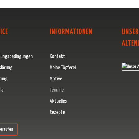
ICE
INFORMATIONEN
UNSER
ALTEN
lungsbedingungen
Kontakt
klärung
Meine Töpferei
rung
Motive
lar
Termine
Aktuelles
Rezepte
erner Link)
derrufen