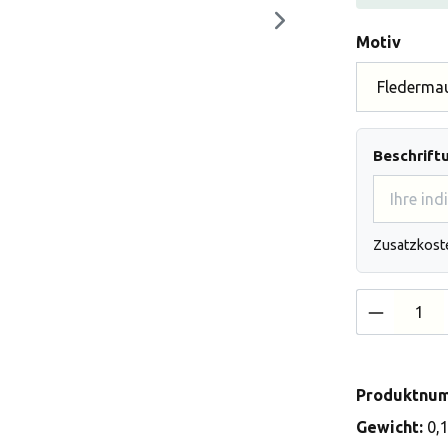
auswä
Motiv
Beschrift
Zusatzkost
Produkt 
Produktnu
Gewicht:
0,