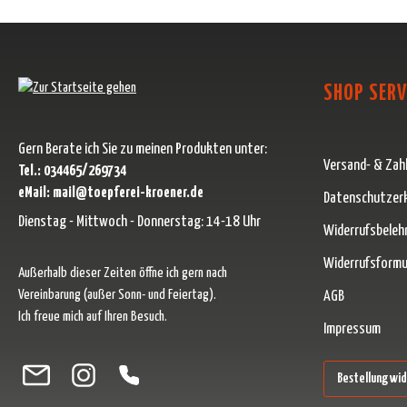
SHOP SERV
Gern Berate ich Sie zu meinen Produkten unter:
Versand- & Zah
Tel.: 034465/269734
eMail: mail@toepferei-kroener.de
Datenschutzer
Dienstag - Mittwoch - Donnerstag: 14-18 Uhr
Widerrufsbeleh
Widerrufsformu
Außerhalb dieser Zeiten öffne ich gern nach
Vereinbarung (außer Sonn- und Feiertag).
AGB
Ich freue mich auf Ihren Besuch.
Impressum
Besuche uns auf Facebook – öffnet in neuem Tab (externer Link)
Schau auf Instagram vorbei – öffnet in neuem Tab (externer Link)
Lass dich auf Pinterest inspirieren – öffnet in neuem Tab (ext
Folge uns auf X – öffnet in neuem Tab (externer Link)
Bestellung wi