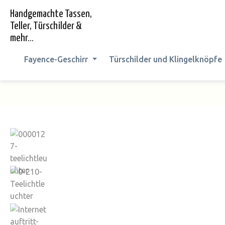
springen
Zur Hauptnavigation springen
Handgemachte Tassen,
Teller, Türschilder &
mehr...
Fayence-Geschirr
Türschilder und Klingelknöpfe
Bildergalerie überspringen