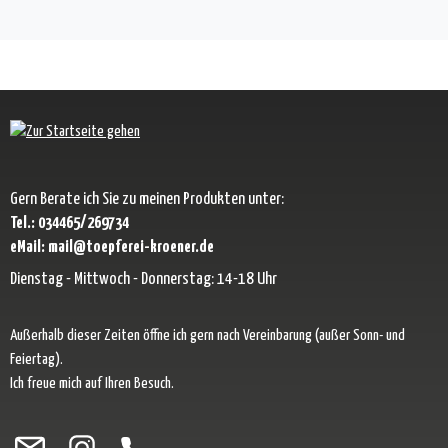
Gern Berate ich Sie zu meinen Produkten unter:
Tel.: 034465/269734
eMail: mail@toepferei-kroener.de
Dienstag - Mittwoch - Donnerstag: 14-18 Uhr
Außerhalb dieser Zeiten öffne ich gern nach Vereinbarung (außer Sonn- und
Feiertag).
Ich freue mich auf Ihren Besuch.
Besuche uns auf Facebook – öffnet in neuem Tab (externer Link)
Schau auf Instagram vorbei – öffnet in neuem Tab (externer Link)
Lass dich auf Pinterest inspirieren – öffnet in neuem Tab (exter
Folge uns auf X – öffnet in neuem Tab (externer Link)