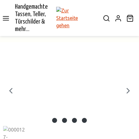
Handgemachte
alt springen
Tassen, Teller,
Wa
Türschilder &
mehr...
Bildergalerie überspringen