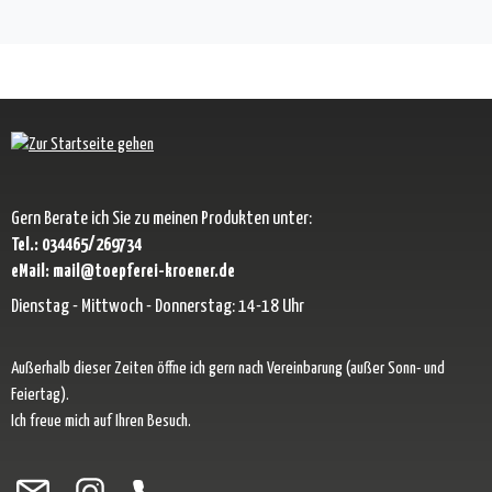
Gern Berate ich Sie zu meinen Produkten unter:
Tel.: 034465/269734
eMail: mail@toepferei-kroener.de
Dienstag - Mittwoch - Donnerstag: 14-18 Uhr
Außerhalb dieser Zeiten öffne ich gern nach Vereinbarung (außer Sonn- und
Feiertag).
Ich freue mich auf Ihren Besuch.
Besuche uns auf Facebook – öffnet in neuem Tab (externer Link)
Schau auf Instagram vorbei – öffnet in neuem Tab (externer Link)
Lass dich auf Pinterest inspirieren – öffnet in neuem Tab (exter
Folge uns auf X – öffnet in neuem Tab (externer Link)