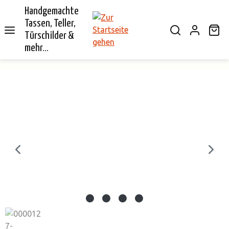
Handgemachte
alt springen
Tassen, Teller,
Wa
Türschilder &
mehr...
Bildergalerie überspringen