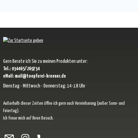
Gern Berate ich Sie zu meinen Produkten unter:
Tel.: 034465/269734
eMail: mail@toepferei-kroener.de
Dienstag - Mittwoch - Donnerstag: 14-18 Uhr
Außerhalb dieser Zeiten öffne ich gern nach Vereinbarung (außer Sonn- und
Feiertag).
Ich freue mich auf Ihren Besuch.
Besuche uns auf Facebook – öffnet in neuem Tab (externer Link)
Schau auf Instagram vorbei – öffnet in neuem Tab (externer Link)
Lass dich auf Pinterest inspirieren – öffnet in neuem Tab (exter
Folge uns auf X – öffnet in neuem Tab (externer Link)