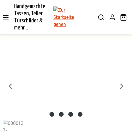
Handgemachte
alt springen
Tassen, Teller,
Wa
Türschilder &
mehr...
Bildergalerie überspringen