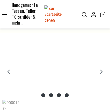
Handgemachte
alt springen
Tassen, Teller,
Wa
Türschilder &
mehr...
Bildergalerie überspringen