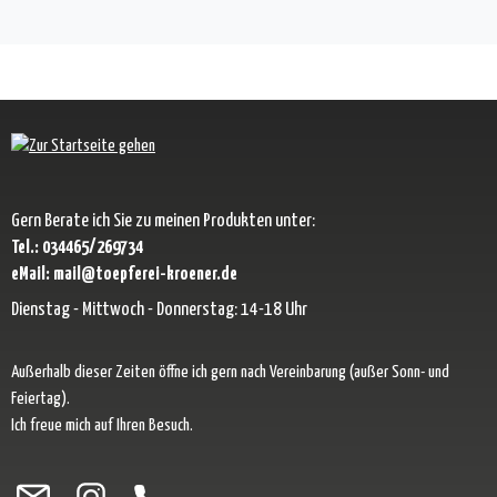
Gern Berate ich Sie zu meinen Produkten unter:
Tel.: 034465/269734
eMail: mail@toepferei-kroener.de
Dienstag - Mittwoch - Donnerstag: 14-18 Uhr
Außerhalb dieser Zeiten öffne ich gern nach Vereinbarung (außer Sonn- und
Feiertag).
Ich freue mich auf Ihren Besuch.
Besuche uns auf Facebook – öffnet in neuem Tab (externer Link)
Schau auf Instagram vorbei – öffnet in neuem Tab (externer Link)
Lass dich auf Pinterest inspirieren – öffnet in neuem Tab (exter
Folge uns auf X – öffnet in neuem Tab (externer Link)