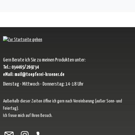
Gern Berate ich Sie zu meinen Produkten unter:
Tel.: 034465/269734
eMail: mail@toepferei-kroener.de
Dienstag - Mittwoch - Donnerstag: 14-18 Uhr
Außerhalb dieser Zeiten öffne ich gern nach Vereinbarung (außer Sonn- und
Feiertag).
Ich freue mich auf Ihren Besuch.
Besuche uns auf Facebook – öffnet in neuem Tab (externer Link)
Schau auf Instagram vorbei – öffnet in neuem Tab (externer Link)
Lass dich auf Pinterest inspirieren – öffnet in neuem Tab (exter
Folge uns auf X – öffnet in neuem Tab (externer Link)