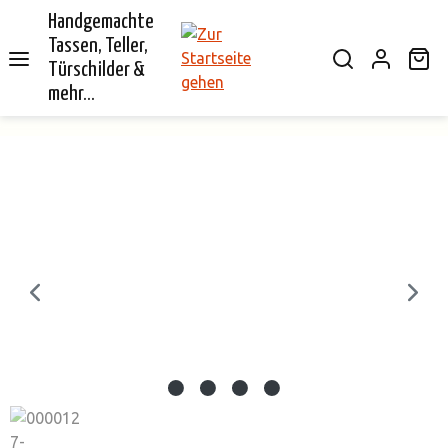
Handgemachte
alt springen
Tassen, Teller,
Wa
Türschilder &
mehr...
Bildergalerie überspringen