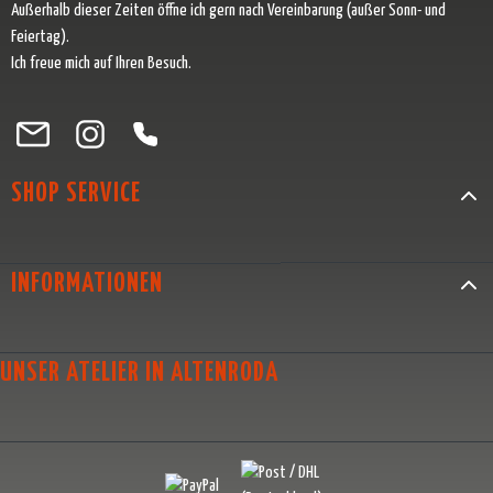
Außerhalb dieser Zeiten öffne ich gern nach Vereinbarung (außer Sonn- und
Feiertag).
Ich freue mich auf Ihren Besuch.
Besuche uns auf Facebook – öffnet in neuem Tab (externer Link)
Schau auf Instagram vorbei – öffnet in neuem Tab (externer Link)
Lass dich auf Pinterest inspirieren – öffnet in neuem Tab (exter
Folge uns auf X – öffnet in neuem Tab (externer Link)
SHOP SERVICE
INFORMATIONEN
UNSER ATELIER IN ALTENRODA