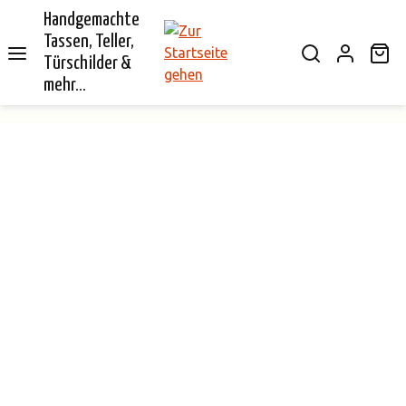
Handgemachte
alt springen
Tassen, Teller,
Wa
Türschilder &
mehr...
Bildergalerie überspringen