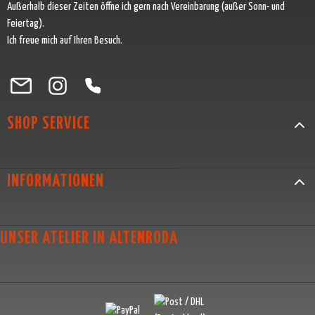
Außerhalb dieser Zeiten öffne ich gern nach Vereinbarung (außer Sonn- und
Feiertag).
Ich freue mich auf Ihren Besuch.
Besuche uns auf Facebook – öffnet in neuem Tab (externer Link)
Schau auf Instagram vorbei – öffnet in neuem Tab (externer Link)
Lass dich auf Pinterest inspirieren – öffnet in neuem Tab (exter
Folge uns auf X – öffnet in neuem Tab (externer Link)
SHOP SERVICE
INFORMATIONEN
UNSER ATELIER IN ALTENRODA