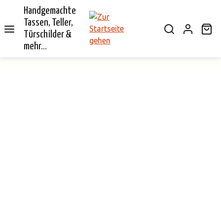
Handgemachte
alt springen
Tassen, Teller,
Wa
Türschilder &
mehr...
Bildergalerie überspringen