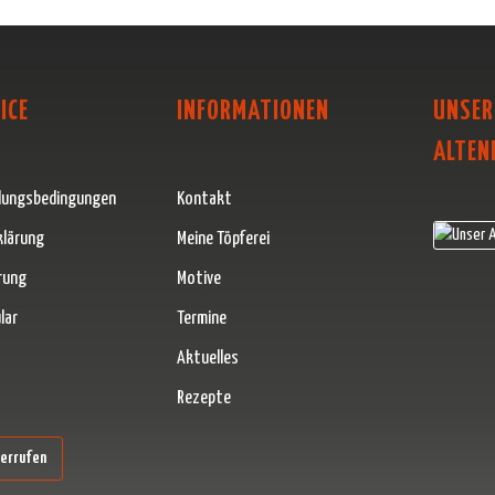
ICE
INFORMATIONEN
UNSER
ALTEN
lungsbedingungen
Kontakt
klärung
Meine Töpferei
rung
Motive
lar
Termine
Aktuelles
Rezepte
erner Link)
derrufen