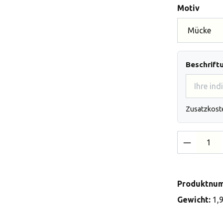
auswä
Motiv
Beschrift
Zusatzkost
Produkt 
Produktnu
Gewicht:
1,