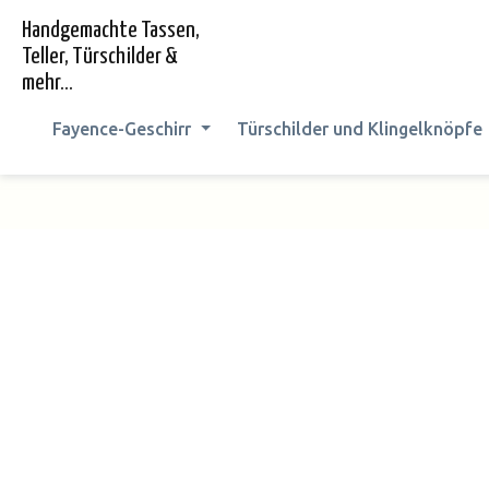
springen
Zur Hauptnavigation springen
Handgemachte Tassen,
Teller, Türschilder &
mehr...
Fayence-Geschirr
Türschilder und Klingelknöpfe
Bildergalerie überspringen