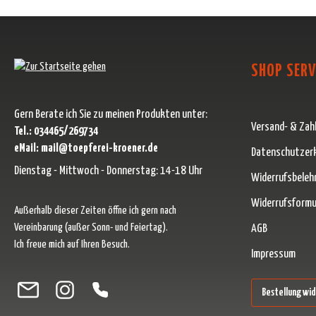
SHOP SERV
Gern Berate ich Sie zu meinen Produkten unter:
Versand- & Zah
Tel.: 034465/269734
eMail: mail@toepferei-kroener.de
Datenschutzer
Dienstag - Mittwoch - Donnerstag: 14-18 Uhr
Widerrufsbeleh
Widerrufsformu
Außerhalb dieser Zeiten öffne ich gern nach
Vereinbarung (außer Sonn- und Feiertag).
AGB
Ich freue mich auf Ihren Besuch.
Impressum
Besuche uns auf Facebook – öffnet in neuem Tab (externer Link)
Schau auf Instagram vorbei – öffnet in neuem Tab (externer Link)
Lass dich auf Pinterest inspirieren – öffnet in neuem Tab (ext
Folge uns auf X – öffnet in neuem Tab (externer Link)
Bestellung wi