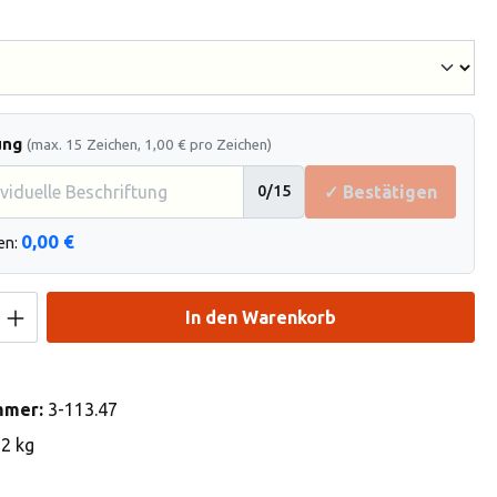
hlen
ung
(max. 15 Zeichen, 1,00 € pro Zeichen)
✓ Bestätigen
0
/15
0,00 €
en:
Anzahl: Gib den gewünschten Wert ein od
In den Warenkorb
mmer:
3-113.47
92 kg