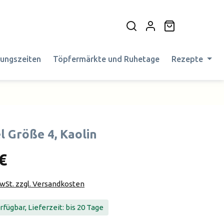
Warenkorb en
nungszeiten
Töpfermärkte und Ruhetage
Rezepte
l Größe 4, Kaolin
€
MwSt. zzgl. Versandkosten
fügbar, Lieferzeit: bis 20 Tage