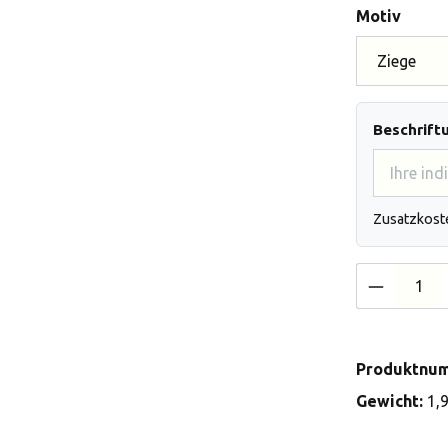
auswä
Motiv
Beschrift
Zusatzkost
Produkt 
Produktnu
Gewicht:
1,