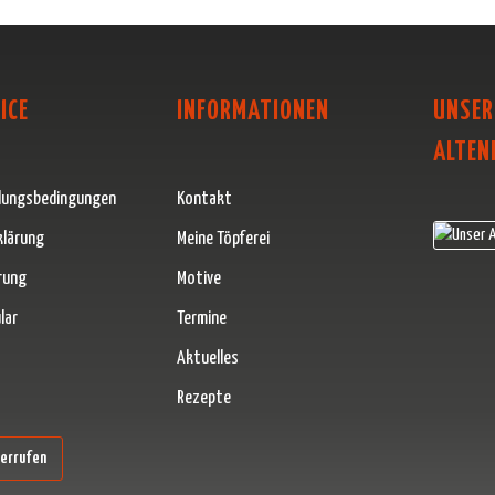
ICE
INFORMATIONEN
UNSER
ALTEN
lungsbedingungen
Kontakt
klärung
Meine Töpferei
rung
Motive
lar
Termine
Aktuelles
Rezepte
erner Link)
derrufen