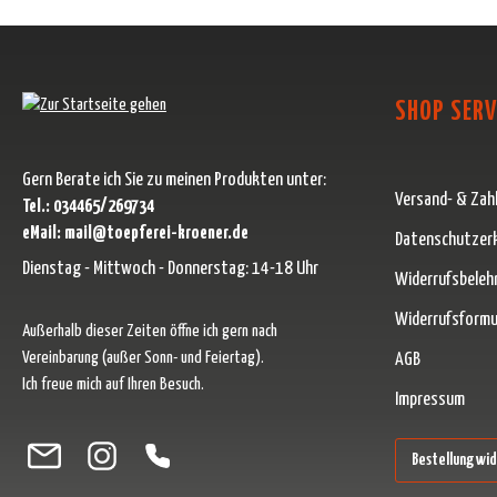
SHOP SERV
Gern Berate ich Sie zu meinen Produkten unter:
Versand- & Zah
Tel.: 034465/269734
eMail: mail@toepferei-kroener.de
Datenschutzer
Dienstag - Mittwoch - Donnerstag: 14-18 Uhr
Widerrufsbeleh
Widerrufsformu
Außerhalb dieser Zeiten öffne ich gern nach
Vereinbarung (außer Sonn- und Feiertag).
AGB
Ich freue mich auf Ihren Besuch.
Impressum
Besuche uns auf Facebook – öffnet in neuem Tab (externer Link)
Schau auf Instagram vorbei – öffnet in neuem Tab (externer Link)
Lass dich auf Pinterest inspirieren – öffnet in neuem Tab (ext
Folge uns auf X – öffnet in neuem Tab (externer Link)
Bestellung wi