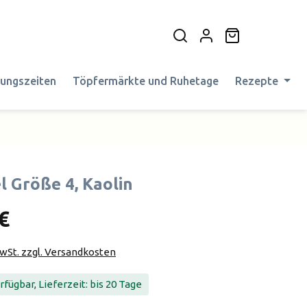
Warenkorb en
nungszeiten
Töpfermärkte und Ruhetage
Rezepte
l Größe 4, Kaolin
€
MwSt. zzgl. Versandkosten
fügbar, Lieferzeit: bis 20 Tage