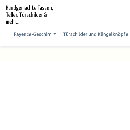
springen
Zur Hauptnavigation springen
Handgemachte Tassen,
Teller, Türschilder &
mehr...
Fayence-Geschirr
Türschilder und Klingelknöpfe
Bildergalerie überspringen