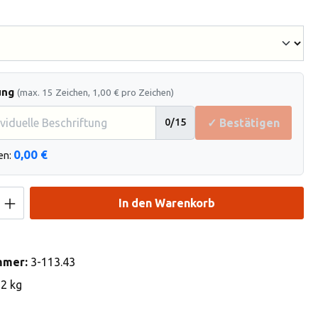
hlen
ung
(max. 15 Zeichen, 1,00 € pro Zeichen)
✓ Bestätigen
0
/15
0,00 €
en:
Anzahl: Gib den gewünschten Wert ein od
In den Warenkorb
mmer:
3-113.43
92 kg