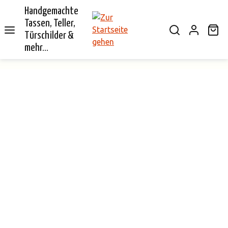
Handgemachte
alt springen
Tassen, Teller,
Wa
Türschilder &
mehr...
Bildergalerie überspringen