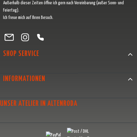
Außerhalb dieser Zeiten öffne ich gern nach Vereinbarung (außer Sonn- und
Feiertag).
Ich freue mich auf Ihren Besuch.
Besuche uns auf Facebook – öffnet in neuem Tab (externer Link)
Schau auf Instagram vorbei – öffnet in neuem Tab (externer Link)
Lass dich auf Pinterest inspirieren – öffnet in neuem Tab (exter
Folge uns auf X – öffnet in neuem Tab (externer Link)
SHOP SERVICE
INFORMATIONEN
UNSER ATELIER IN ALTENRODA