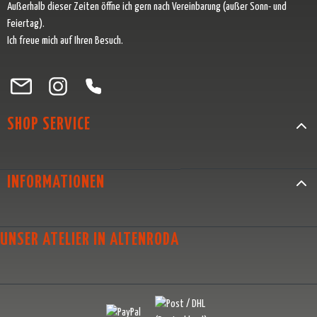
Außerhalb dieser Zeiten öffne ich gern nach Vereinbarung (außer Sonn- und
Feiertag).
Ich freue mich auf Ihren Besuch.
Besuche uns auf Facebook – öffnet in neuem Tab (externer Link)
Schau auf Instagram vorbei – öffnet in neuem Tab (externer Link)
Lass dich auf Pinterest inspirieren – öffnet in neuem Tab (exter
Folge uns auf X – öffnet in neuem Tab (externer Link)
SHOP SERVICE
INFORMATIONEN
UNSER ATELIER IN ALTENRODA