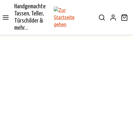
Handgemachte
alt springen
Tassen, Teller,
Wa
Türschilder &
mehr...
Bildergalerie überspringen