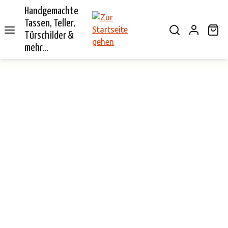
Handgemachte
alt springen
Tassen, Teller,
Wa
Türschilder &
mehr...
Bildergalerie überspringen