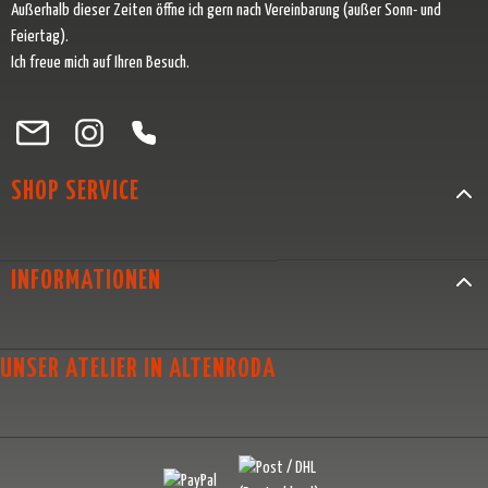
Außerhalb dieser Zeiten öffne ich gern nach Vereinbarung (außer Sonn- und
Feiertag).
Ich freue mich auf Ihren Besuch.
Besuche uns auf Facebook – öffnet in neuem Tab (externer Link)
Schau auf Instagram vorbei – öffnet in neuem Tab (externer Link)
Lass dich auf Pinterest inspirieren – öffnet in neuem Tab (exter
Folge uns auf X – öffnet in neuem Tab (externer Link)
SHOP SERVICE
INFORMATIONEN
UNSER ATELIER IN ALTENRODA