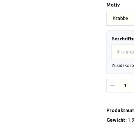
auswä
Motiv
Beschrift
Zusatzkost
Produkt 
Produktnu
Gewicht:
1,