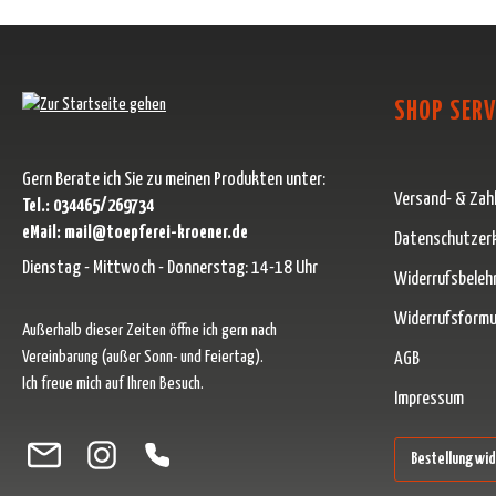
SHOP SERV
Gern Berate ich Sie zu meinen Produkten unter:
Versand- & Zah
Tel.: 034465/269734
eMail: mail@toepferei-kroener.de
Datenschutzer
Dienstag - Mittwoch - Donnerstag: 14-18 Uhr
Widerrufsbeleh
Widerrufsformu
Außerhalb dieser Zeiten öffne ich gern nach
Vereinbarung (außer Sonn- und Feiertag).
AGB
Ich freue mich auf Ihren Besuch.
Impressum
Besuche uns auf Facebook – öffnet in neuem Tab (externer Link)
Schau auf Instagram vorbei – öffnet in neuem Tab (externer Link)
Lass dich auf Pinterest inspirieren – öffnet in neuem Tab (ext
Folge uns auf X – öffnet in neuem Tab (externer Link)
Bestellung wi