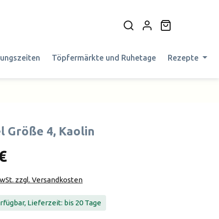
Warenkorb en
nungszeiten
Töpfermärkte und Ruhetage
Rezepte
l Größe 4, Kaolin
€
MwSt. zzgl. Versandkosten
fügbar, Lieferzeit: bis 20 Tage