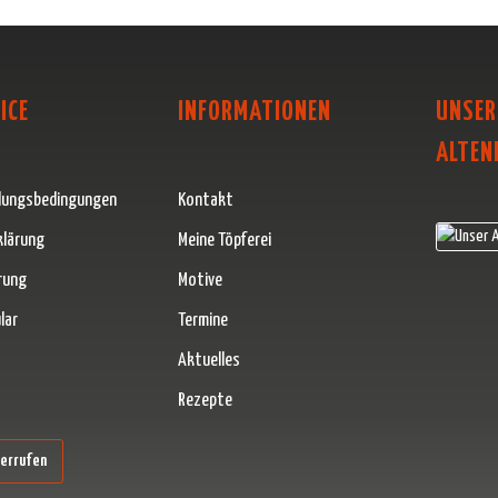
ICE
INFORMATIONEN
UNSER
ALTEN
lungsbedingungen
Kontakt
klärung
Meine Töpferei
rung
Motive
lar
Termine
Aktuelles
Rezepte
erner Link)
derrufen