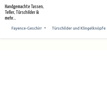
springen
Zur Hauptnavigation springen
Handgemachte Tassen,
Teller, Türschilder &
mehr...
Fayence-Geschirr
Türschilder und Klingelknöpfe
Bildergalerie überspringen