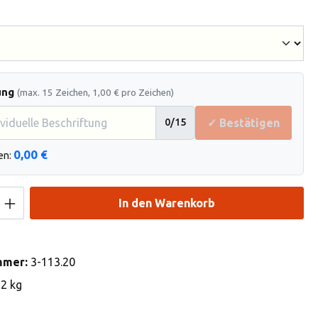
hlen
ung
(max. 15 Zeichen, 1,00 € pro Zeichen)
✓ Bestätigen
0
/15
0,00 €
en:
Anzahl: Gib den gewünschten Wert ein od
In den Warenkorb
mmer:
3-113.20
92 kg