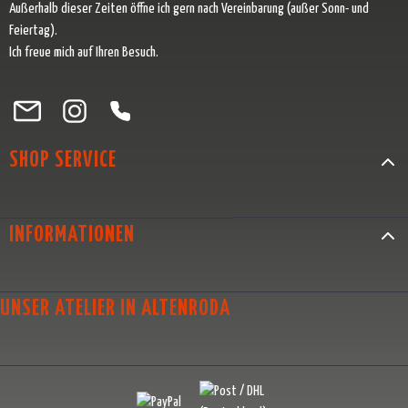
Außerhalb dieser Zeiten öffne ich gern nach Vereinbarung (außer Sonn- und
Feiertag).
Ich freue mich auf Ihren Besuch.
Besuche uns auf Facebook – öffnet in neuem Tab (externer Link)
Schau auf Instagram vorbei – öffnet in neuem Tab (externer Link)
Lass dich auf Pinterest inspirieren – öffnet in neuem Tab (exter
Folge uns auf X – öffnet in neuem Tab (externer Link)
SHOP SERVICE
INFORMATIONEN
UNSER ATELIER IN ALTENRODA