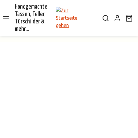
Handgemachte
alt springen
Tassen, Teller,
Wa
Türschilder &
mehr...
Bildergalerie überspringen