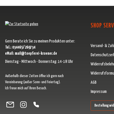
SHOP SERV
Gern Berate ich Sie zu meinen Produkten unter:
Versand- & Zah
Tel.: 034465/269734
eMail: mail@toepferei-kroener.de
Datenschutzer
Dienstag - Mittwoch - Donnerstag: 14-18 Uhr
Widerrufsbeleh
Widerrufsformu
Außerhalb dieser Zeiten öffne ich gern nach
Vereinbarung (außer Sonn- und Feiertag).
AGB
Ich freue mich auf Ihren Besuch.
Impressum
Besuche uns auf Facebook – öffnet in neuem Tab (externer Link)
Schau auf Instagram vorbei – öffnet in neuem Tab (externer Link)
Lass dich auf Pinterest inspirieren – öffnet in neuem Tab (ext
Folge uns auf X – öffnet in neuem Tab (externer Link)
Bestellung wi