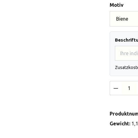
auswä
Motiv
Beschrift
Zusatzkost
Produkt 
Produktnu
Gewicht:
1,