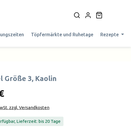
Warenkorb en
nungszeiten
Töpfermärkte und Ruhetage
Rezepte
l Größe 3, Kaolin
€
MwSt. zzgl. Versandkosten
fügbar, Lieferzeit: bis 20 Tage