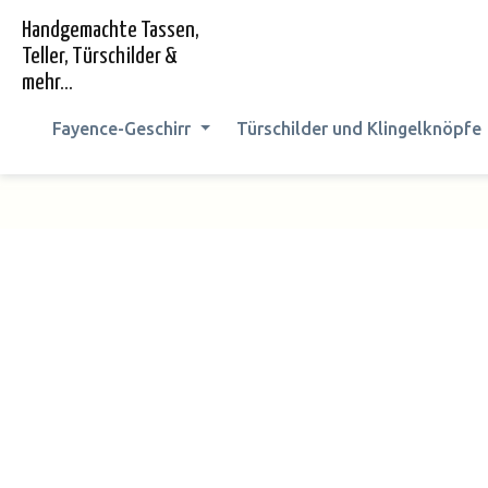
springen
Zur Hauptnavigation springen
Handgemachte Tassen,
Teller, Türschilder &
mehr...
Fayence-Geschirr
Türschilder und Klingelknöpfe
Bildergalerie überspringen