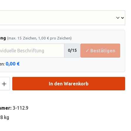
hlen
ung
(max. 15 Zeichen, 1,00 € pro Zeichen)
✓ Bestätigen
0
/15
0,00 €
en:
Anzahl: Gib den gewünschten Wert ein od
In den Warenkorb
mmer:
3-112.9
18 kg