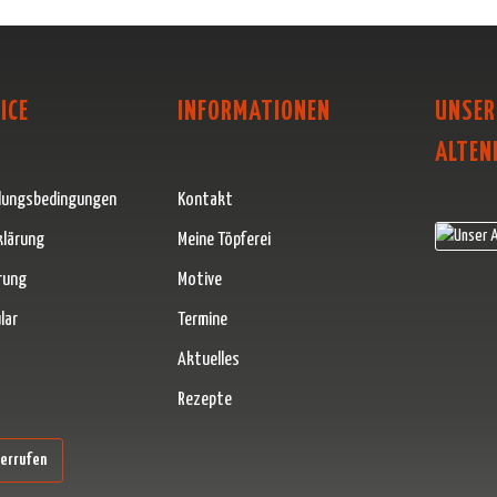
ICE
INFORMATIONEN
UNSER
ALTEN
lungsbedingungen
Kontakt
klärung
Meine Töpferei
rung
Motive
lar
Termine
Aktuelles
Rezepte
erner Link)
derrufen