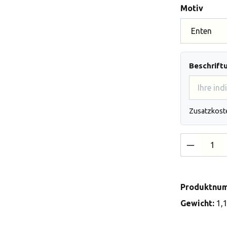
auswä
Motiv
Beschrift
Zusatzkost
Produkt 
Produktnu
Gewicht:
1,