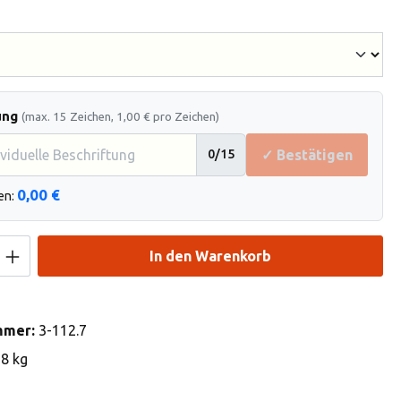
hlen
ung
(max. 15 Zeichen, 1,00 € pro Zeichen)
✓ Bestätigen
0
/15
0,00 €
en:
Anzahl: Gib den gewünschten Wert ein od
In den Warenkorb
mmer:
3-112.7
18 kg