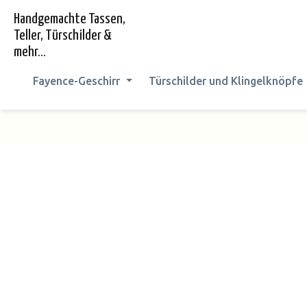
springen
Zur Hauptnavigation springen
Handgemachte Tassen,
Teller, Türschilder &
mehr...
Fayence-Geschirr
Türschilder und Klingelknöpfe
Bildergalerie überspringen