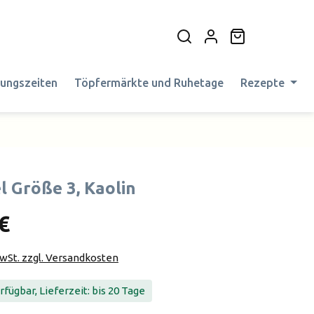
Warenkorb en
nungszeiten
Töpfermärkte und Ruhetage
Rezepte
l Größe 3, Kaolin
€
MwSt. zzgl. Versandkosten
fügbar, Lieferzeit: bis 20 Tage