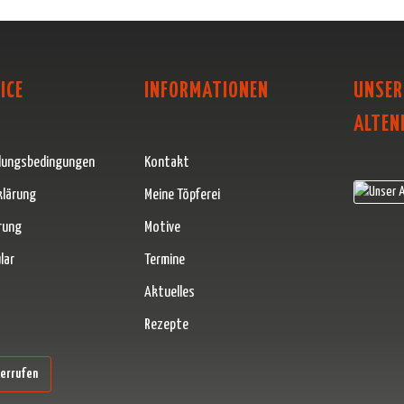
ICE
INFORMATIONEN
UNSER
ALTEN
lungsbedingungen
Kontakt
klärung
Meine Töpferei
rung
Motive
lar
Termine
Aktuelles
Rezepte
erner Link)
derrufen