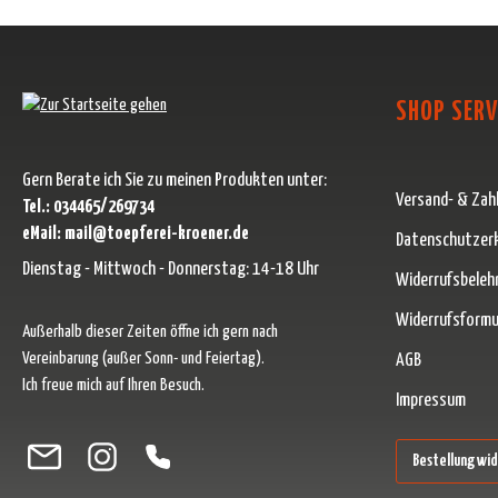
SHOP SERV
Gern Berate ich Sie zu meinen Produkten unter:
Versand- & Zah
Tel.: 034465/269734
eMail: mail@toepferei-kroener.de
Datenschutzer
Dienstag - Mittwoch - Donnerstag: 14-18 Uhr
Widerrufsbeleh
Widerrufsformu
Außerhalb dieser Zeiten öffne ich gern nach
Vereinbarung (außer Sonn- und Feiertag).
AGB
Ich freue mich auf Ihren Besuch.
Impressum
Besuche uns auf Facebook – öffnet in neuem Tab (externer Link)
Schau auf Instagram vorbei – öffnet in neuem Tab (externer Link)
Lass dich auf Pinterest inspirieren – öffnet in neuem Tab (ext
Folge uns auf X – öffnet in neuem Tab (externer Link)
Bestellung wi