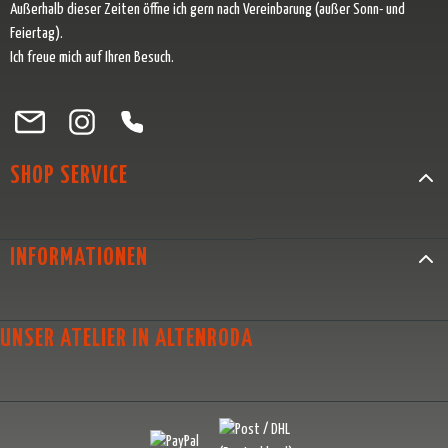
Außerhalb dieser Zeiten öffne ich gern nach Vereinbarung (außer Sonn- und
Feiertag).
Ich freue mich auf Ihren Besuch.
Besuche uns auf Facebook – öffnet in neuem Tab (externer Link)
Schau auf Instagram vorbei – öffnet in neuem Tab (externer Link)
Lass dich auf Pinterest inspirieren – öffnet in neuem Tab (exter
Folge uns auf X – öffnet in neuem Tab (externer Link)
SHOP SERVICE
INFORMATIONEN
UNSER ATELIER IN ALTENRODA