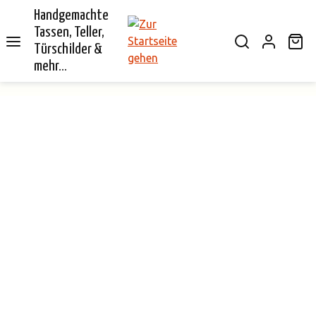
Handgemachte
alt springen
Tassen, Teller,
Wa
Türschilder &
mehr...
Bildergalerie überspringen