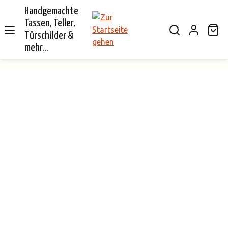
Handgemachte
alt springen
Tassen, Teller,
Wa
Türschilder &
mehr...
Bildergalerie überspringen