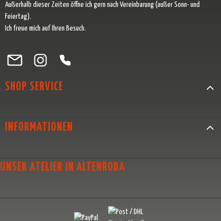
Außerhalb dieser Zeiten öffne ich gern nach Vereinbarung (außer Sonn- und
Feiertag).
Ich freue mich auf Ihren Besuch.
Besuche uns auf Facebook – öffnet in neuem Tab (externer Link)
Schau auf Instagram vorbei – öffnet in neuem Tab (externer Link)
Lass dich auf Pinterest inspirieren – öffnet in neuem Tab (exter
Folge uns auf X – öffnet in neuem Tab (externer Link)
SHOP SERVICE
INFORMATIONEN
UNSER ATELIER IN ALTENRODA