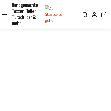
Handgemachte
alt springen
Tassen, Teller,
Wa
Türschilder &
mehr...
Bildergalerie überspringen