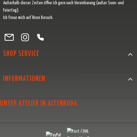
Außerhalb dieser Zeiten öffne ich gern nach Vereinbarung (außer Sonn- und
Feiertag).
Ich freue mich auf Ihren Besuch.
Besuche uns auf Facebook – öffnet in neuem Tab (externer Link)
Schau auf Instagram vorbei – öffnet in neuem Tab (externer Link)
Lass dich auf Pinterest inspirieren – öffnet in neuem Tab (exter
Folge uns auf X – öffnet in neuem Tab (externer Link)
SHOP SERVICE
INFORMATIONEN
UNSER ATELIER IN ALTENRODA