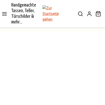
Handgemachte
alt springen
Tassen, Teller,
Wa
Türschilder &
mehr...
Bildergalerie überspringen