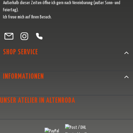
Außerhalb dieser Zeiten öffne ich gern nach Vereinbarung (außer Sonn- und
Feiertag).
Ich freue mich auf Ihren Besuch.
Besuche uns auf Facebook – öffnet in neuem Tab (externer Link)
Schau auf Instagram vorbei – öffnet in neuem Tab (externer Link)
Lass dich auf Pinterest inspirieren – öffnet in neuem Tab (exter
Folge uns auf X – öffnet in neuem Tab (externer Link)
SHOP SERVICE
INFORMATIONEN
UNSER ATELIER IN ALTENRODA