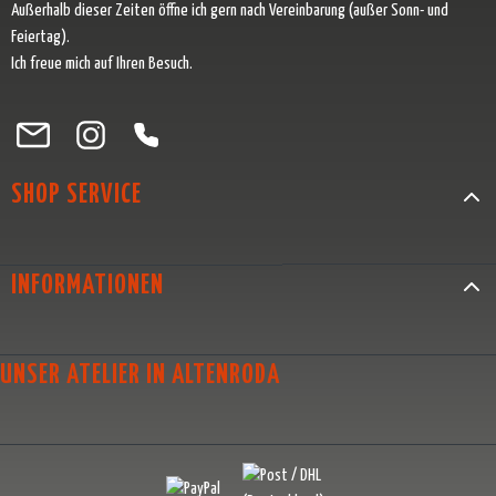
Außerhalb dieser Zeiten öffne ich gern nach Vereinbarung (außer Sonn- und
Feiertag).
Ich freue mich auf Ihren Besuch.
Besuche uns auf Facebook – öffnet in neuem Tab (externer Link)
Schau auf Instagram vorbei – öffnet in neuem Tab (externer Link)
Lass dich auf Pinterest inspirieren – öffnet in neuem Tab (exter
Folge uns auf X – öffnet in neuem Tab (externer Link)
SHOP SERVICE
INFORMATIONEN
UNSER ATELIER IN ALTENRODA