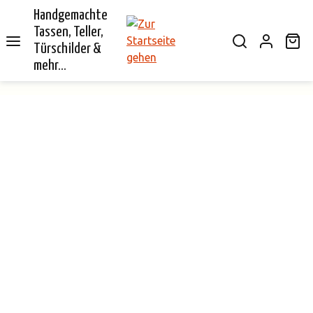
Handgemachte
alt springen
Tassen, Teller,
Wa
Türschilder &
mehr...
Bildergalerie überspringen