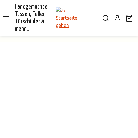
Handgemachte
alt springen
Tassen, Teller,
Wa
Türschilder &
mehr...
Bildergalerie überspringen