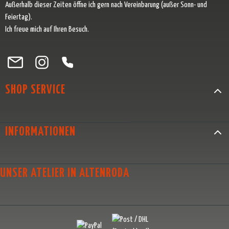
Außerhalb dieser Zeiten öffne ich gern nach Vereinbarung (außer Sonn- und
Feiertag).
Ich freue mich auf Ihren Besuch.
Besuche uns auf Facebook – öffnet in neuem Tab (externer Link)
Schau auf Instagram vorbei – öffnet in neuem Tab (externer Link)
Lass dich auf Pinterest inspirieren – öffnet in neuem Tab (exter
Folge uns auf X – öffnet in neuem Tab (externer Link)
SHOP SERVICE
INFORMATIONEN
UNSER ATELIER IN ALTENRODA