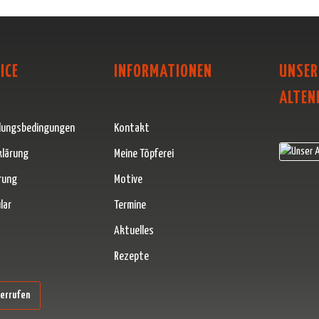
ICE
INFORMATIONEN
UNSER
ALTEN
lungsbedingungen
Kontakt
klärung
Meine Töpferei
rung
Motive
lar
Termine
Aktuelles
Rezepte
erner Link)
derrufen