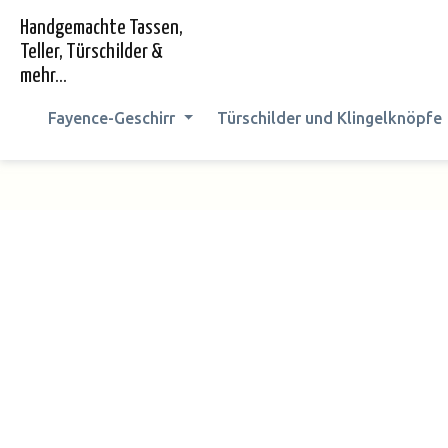
springen
Zur Hauptnavigation springen
Handgemachte Tassen,
Teller, Türschilder &
mehr...
Fayence-Geschirr
Türschilder und Klingelknöpfe
Bildergalerie überspringen