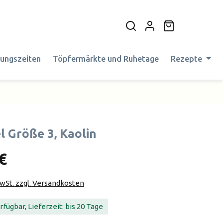
Warenkorb en
nungszeiten
Töpfermärkte und Ruhetage
Rezepte
l Größe 3, Kaolin
€
MwSt. zzgl. Versandkosten
fügbar, Lieferzeit: bis 20 Tage