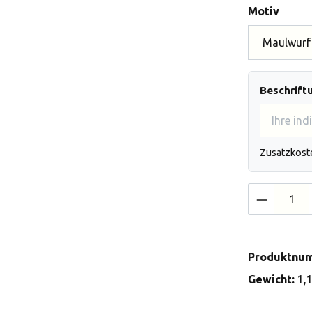
auswä
Motiv
Beschrift
Zusatzkost
Produkt 
Produktnu
Gewicht:
1,