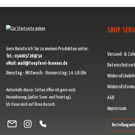
SHOP SERV
Gern Berate ich Sie zu meinen Produkten unter:
Versand- & Zah
Tel.: 034465/269734
eMail: mail@toepferei-kroener.de
Datenschutzer
Dienstag - Mittwoch - Donnerstag: 14-18 Uhr
Widerrufsbeleh
Widerrufsformu
Außerhalb dieser Zeiten öffne ich gern nach
Vereinbarung (außer Sonn- und Feiertag).
AGB
Ich freue mich auf Ihren Besuch.
Impressum
Besuche uns auf Facebook – öffnet in neuem Tab (externer Link)
Schau auf Instagram vorbei – öffnet in neuem Tab (externer Link)
Lass dich auf Pinterest inspirieren – öffnet in neuem Tab (ext
Folge uns auf X – öffnet in neuem Tab (externer Link)
Bestellung wi