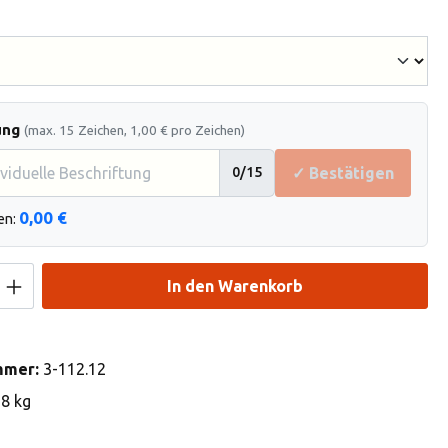
hlen
ung
(max. 15 Zeichen, 1,00 € pro Zeichen)
✓ Bestätigen
0
/15
0,00 €
en:
Anzahl: Gib den gewünschten Wert ein od
In den Warenkorb
mmer:
3-112.12
18 kg