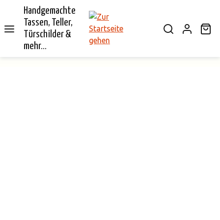
Handgemachte
alt springen
Tassen, Teller,
Wa
Türschilder &
mehr...
Bildergalerie überspringen