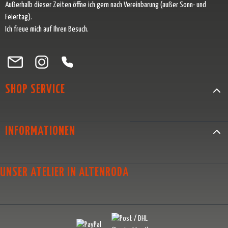
Außerhalb dieser Zeiten öffne ich gern nach Vereinbarung (außer Sonn- und
Feiertag).
Ich freue mich auf Ihren Besuch.
Besuche uns auf Facebook – öffnet in neuem Tab (externer Link)
Schau auf Instagram vorbei – öffnet in neuem Tab (externer Link)
Lass dich auf Pinterest inspirieren – öffnet in neuem Tab (exter
Folge uns auf X – öffnet in neuem Tab (externer Link)
SHOP SERVICE
INFORMATIONEN
UNSER ATELIER IN ALTENRODA