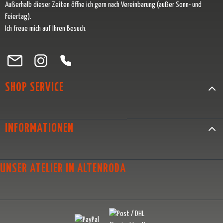
Außerhalb dieser Zeiten öffne ich gern nach Vereinbarung (außer Sonn- und
Feiertag).
Ich freue mich auf Ihren Besuch.
Besuche uns auf Facebook – öffnet in neuem Tab (externer Link)
Schau auf Instagram vorbei – öffnet in neuem Tab (externer Link)
Lass dich auf Pinterest inspirieren – öffnet in neuem Tab (exter
Folge uns auf X – öffnet in neuem Tab (externer Link)
SHOP SERVICE
INFORMATIONEN
UNSER ATELIER IN ALTENRODA