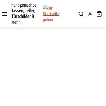
Handgemachte
alt springen
Tassen, Teller,
Wa
Türschilder &
mehr...
Bildergalerie überspringen