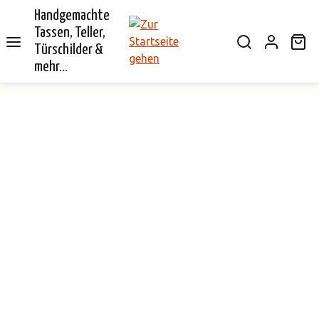
Handgemachte
alt springen
Tassen, Teller,
Wa
Türschilder &
mehr...
Bildergalerie überspringen