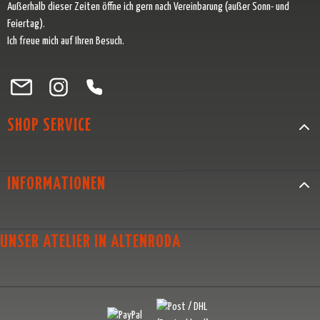
Außerhalb dieser Zeiten öffne ich gern nach Vereinbarung (außer Sonn- und
Feiertag).
Ich freue mich auf Ihren Besuch.
Besuche uns auf Facebook – öffnet in neuem Tab (externer Link)
Schau auf Instagram vorbei – öffnet in neuem Tab (externer Link)
Lass dich auf Pinterest inspirieren – öffnet in neuem Tab (exter
Folge uns auf X – öffnet in neuem Tab (externer Link)
SHOP SERVICE
INFORMATIONEN
UNSER ATELIER IN ALTENRODA