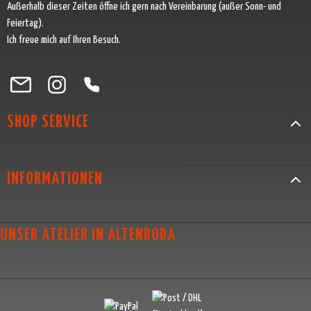
Außerhalb dieser Zeiten öffne ich gern nach Vereinbarung (außer Sonn- und
Feiertag).
Ich freue mich auf Ihren Besuch.
Besuche uns auf Facebook – öffnet in neuem Tab (externer Link)
Schau auf Instagram vorbei – öffnet in neuem Tab (externer Link)
Lass dich auf Pinterest inspirieren – öffnet in neuem Tab (exter
Folge uns auf X – öffnet in neuem Tab (externer Link)
SHOP SERVICE
INFORMATIONEN
UNSER ATELIER IN ALTENRODA