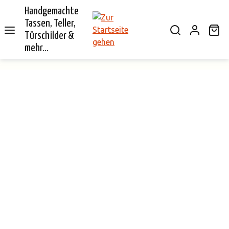
Handgemachte
alt springen
Tassen, Teller,
Wa
Türschilder &
mehr...
Bildergalerie überspringen