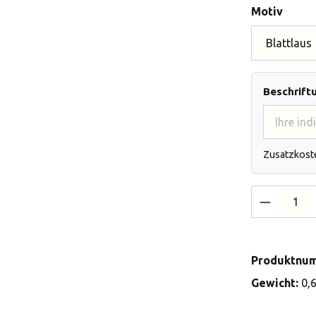
auswä
Motiv
Beschrift
Zusatzkost
Produkt 
Produktnu
Gewicht:
0,