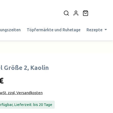
Warenkorb en
nungszeiten
Töpfermärkte und Ruhetage
Rezepte
l Größe 2, Kaolin
€
MwSt. zzgl. Versandkosten
fügbar, Lieferzeit: bis 20 Tage