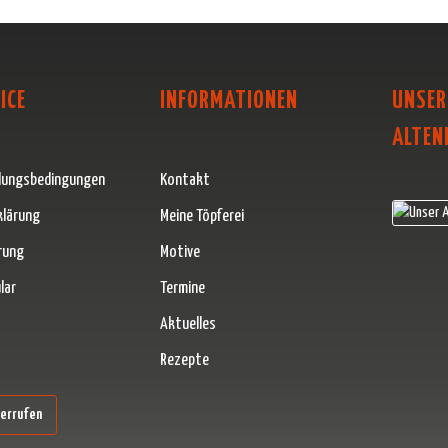
ICE
INFORMATIONEN
UNSER
ALTEN
lungsbedingungen
Kontakt
klärung
Meine Töpferei
rung
Motive
lar
Termine
Aktuelles
Rezepte
erner Link)
derrufen