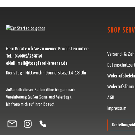
SHOP SERV
Gern Berate ich Sie zu meinen Produkten unter:
Versand- & Zah
Tel.: 034465/269734
eMail: mail@toepferei-kroener.de
Datenschutzer
Dienstag - Mittwoch - Donnerstag: 14-18 Uhr
Widerrufsbeleh
Widerrufsformu
Außerhalb dieser Zeiten öffne ich gern nach
Vereinbarung (außer Sonn- und Feiertag).
AGB
Ich freue mich auf Ihren Besuch.
Impressum
Besuche uns auf Facebook – öffnet in neuem Tab (externer Link)
Schau auf Instagram vorbei – öffnet in neuem Tab (externer Link)
Lass dich auf Pinterest inspirieren – öffnet in neuem Tab (ext
Folge uns auf X – öffnet in neuem Tab (externer Link)
Bestellung wi