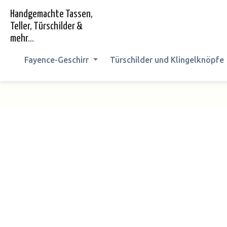
springen
Zur Hauptnavigation springen
Handgemachte Tassen,
Teller, Türschilder &
mehr...
Fayence-Geschirr
Türschilder und Klingelknöpfe
Bildergalerie überspringen