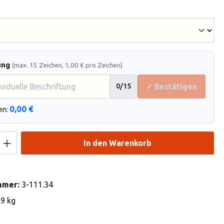
hlen
ung
(max. 15 Zeichen, 1,00 € pro Zeichen)
✓ Bestätigen
0
/15
0,00 €
en:
Anzahl: Gib den gewünschten Wert ein od
In den Warenkorb
mmer:
3-111.34
69 kg