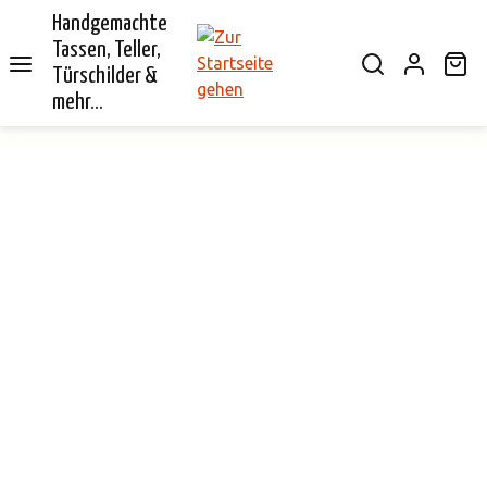
Handgemachte
alt springen
Tassen, Teller,
Wa
Türschilder &
mehr...
Bildergalerie überspringen