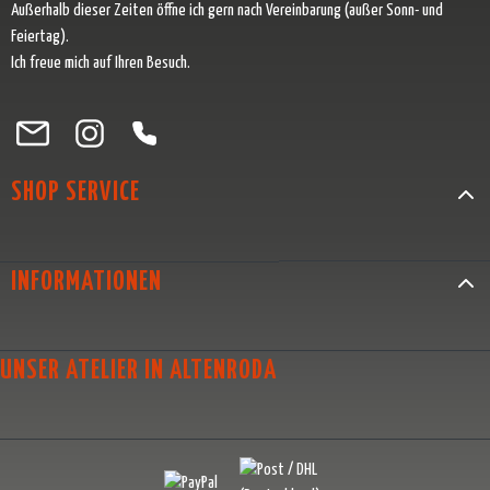
Außerhalb dieser Zeiten öffne ich gern nach Vereinbarung (außer Sonn- und
Feiertag).
Ich freue mich auf Ihren Besuch.
Besuche uns auf Facebook – öffnet in neuem Tab (externer Link)
Schau auf Instagram vorbei – öffnet in neuem Tab (externer Link)
Lass dich auf Pinterest inspirieren – öffnet in neuem Tab (exter
Folge uns auf X – öffnet in neuem Tab (externer Link)
SHOP SERVICE
INFORMATIONEN
UNSER ATELIER IN ALTENRODA