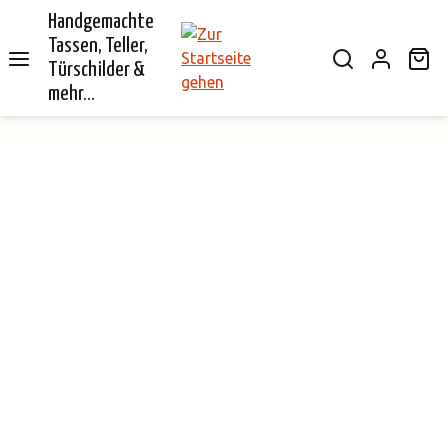
Handgemachte
alt springen
Tassen, Teller,
Wa
Türschilder &
mehr...
Bildergalerie überspringen