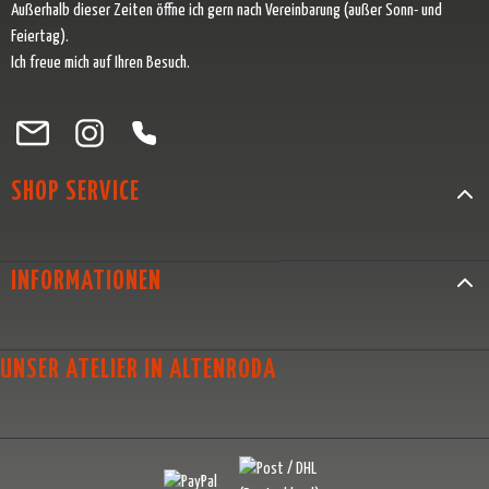
Außerhalb dieser Zeiten öffne ich gern nach Vereinbarung (außer Sonn- und
Feiertag).
Ich freue mich auf Ihren Besuch.
Besuche uns auf Facebook – öffnet in neuem Tab (externer Link)
Schau auf Instagram vorbei – öffnet in neuem Tab (externer Link)
Lass dich auf Pinterest inspirieren – öffnet in neuem Tab (exter
Folge uns auf X – öffnet in neuem Tab (externer Link)
SHOP SERVICE
INFORMATIONEN
UNSER ATELIER IN ALTENRODA