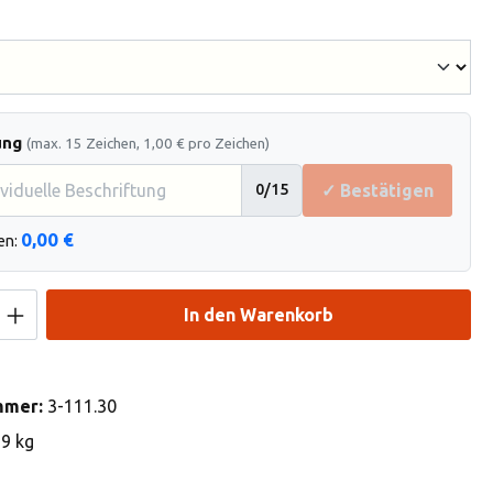
hlen
ung
(max. 15 Zeichen, 1,00 € pro Zeichen)
✓ Bestätigen
0
/15
0,00 €
en:
Anzahl: Gib den gewünschten Wert ein od
In den Warenkorb
mmer:
3-111.30
69 kg