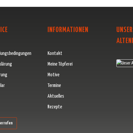
ICE
INFORMATIONEN
UNSER
ALTEN
lungsbedingungen
Kontakt
klärung
Meine Töpferei
rung
Motive
lar
Termine
Aktuelles
Rezepte
erner Link)
derrufen