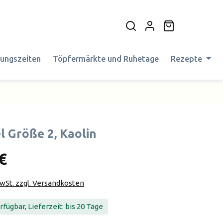
Warenkorb en
nungszeiten
Töpfermärkte und Ruhetage
Rezepte
l Größe 2, Kaolin
€
MwSt. zzgl. Versandkosten
fügbar, Lieferzeit: bis 20 Tage