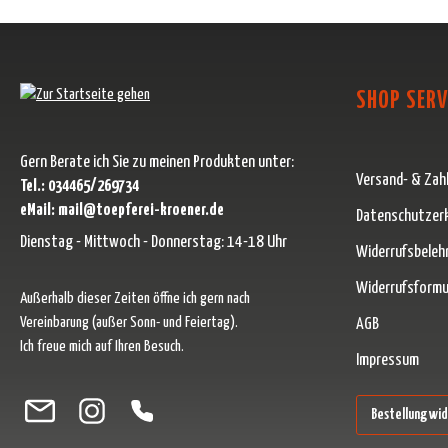
SHOP SERV
Gern Berate ich Sie zu meinen Produkten unter:
Versand- & Zah
Tel.: 034465/269734
eMail: mail@toepferei-kroener.de
Datenschutzer
Dienstag - Mittwoch - Donnerstag: 14-18 Uhr
Widerrufsbeleh
Widerrufsformu
Außerhalb dieser Zeiten öffne ich gern nach
Vereinbarung (außer Sonn- und Feiertag).
AGB
Ich freue mich auf Ihren Besuch.
Impressum
Besuche uns auf Facebook – öffnet in neuem Tab (externer Link)
Schau auf Instagram vorbei – öffnet in neuem Tab (externer Link)
Lass dich auf Pinterest inspirieren – öffnet in neuem Tab (ext
Folge uns auf X – öffnet in neuem Tab (externer Link)
Bestellung wi