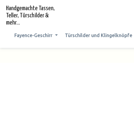
springen
Zur Hauptnavigation springen
Handgemachte Tassen,
Teller, Türschilder &
mehr...
Fayence-Geschirr
Türschilder und Klingelknöpfe
Bildergalerie überspringen