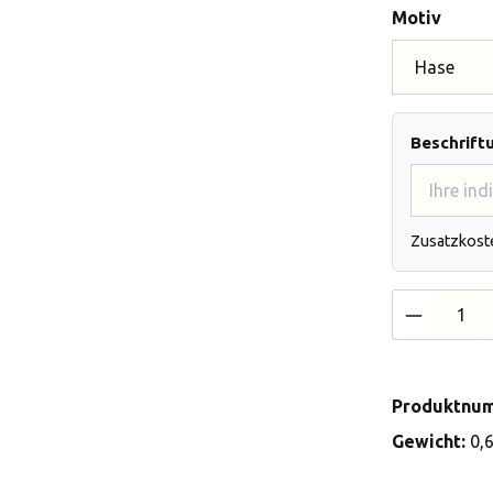
auswä
Motiv
Beschrift
Zusatzkost
Produkt 
Produktnu
Gewicht:
0,