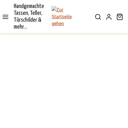
Handgemachte
alt springen
Tassen, Teller,
Wa
Türschilder &
mehr...
Bildergalerie überspringen