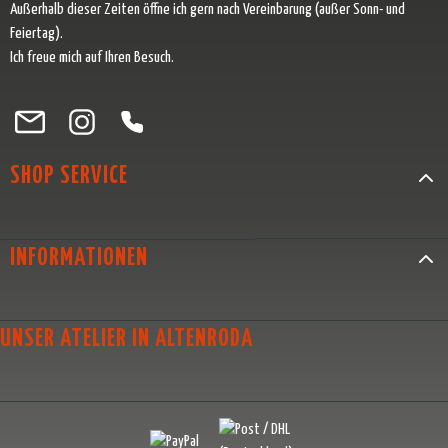
Außerhalb dieser Zeiten öffne ich gern nach Vereinbarung (außer Sonn- und
Feiertag).
Ich freue mich auf Ihren Besuch.
Besuche uns auf Facebook – öffnet in neuem Tab (externer Link)
Schau auf Instagram vorbei – öffnet in neuem Tab (externer Link)
Lass dich auf Pinterest inspirieren – öffnet in neuem Tab (exter
Folge uns auf X – öffnet in neuem Tab (externer Link)
SHOP SERVICE
INFORMATIONEN
UNSER ATELIER IN ALTENRODA